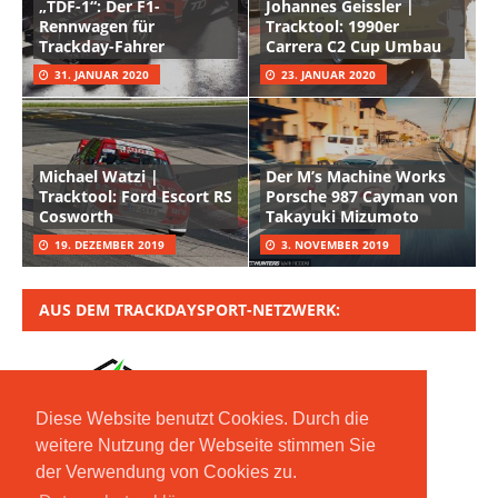
„TDF-1“: Der F1-
Johannes Geissler |
Rennwagen für
Tracktool: 1990er
Trackday-Fahrer
Carrera C2 Cup Umbau
31. JANUAR 2020
23. JANUAR 2020
Michael Watzi |
Der M’s Machine Works
Tracktool: Ford Escort RS
Porsche 987 Cayman von
Cosworth
Takayuki Mizumoto
19. DEZEMBER 2019
3. NOVEMBER 2019
AUS DEM TRACKDAYSPORT-NETZWERK:
Diese Website benutzt Cookies. Durch die
weitere Nutzung der Webseite stimmen Sie
der Verwendung von Cookies zu.
Copyright © 2020 Moritz Nolte GmbH | Mit *