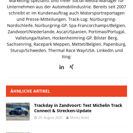
Marketing-Spezialist und freier Social-Media-Manager für
Unternehmen aus der Automobilindustrie. Bereits seit 2007
schreibt er im Kundenauftrag auch Motorsportreportagen
und Presse-Mitteilungen. Track-Log: Nürburgring-
Nordschleife, Nürburgring-GP, Spa-Francorchamps/Belgien,
Zandvoort/Niederlande, Ascari/Spanien, Portimao/Portugal,
Vallelunga/Italien, Hockenheimring-GP, Bilster Berg,
Sachsenring, Racepark Meppen, Mettet/Belgien, Papenburg,
Sturup/Schweden, Thermal Race Way/USA.
LinkedIn und
Xing:
ÄHNLICHE ARTIKEL
Trackday in Zandvoort: Test Michelin Track
Connect & Strecken-Update
20. August 2020
Moritz Nolte