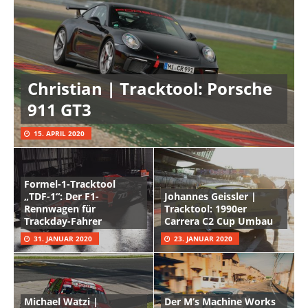
Christian | Tracktool: Porsche
911 GT3
15. APRIL 2020
Formel-1-Tracktool
„TDF-1“: Der F1-
Johannes Geissler |
Rennwagen für
Tracktool: 1990er
Trackday-Fahrer
Carrera C2 Cup Umbau
31. JANUAR 2020
23. JANUAR 2020
Michael Watzi |
Der M’s Machine Works