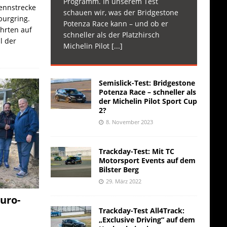
Programm. In unserem Test
Rennstrecke
schauen wir, was der Bridgestone
burgring.
Potenza Race kann – und ob er
ahrten auf
schneller als der Platzhirsch
l der
Michelin Pilot
[...]
Semislick-Test: Bridgestone
Potenza Race – schneller als
der Michelin Pilot Sport Cup
2?
8. November 2023
Trackday-Test: Mit TC
Motorsport Events auf dem
Bilster Berg
29. März 2022
uro-
Trackday-Test All4Track:
„Exclusive Driving“ auf dem