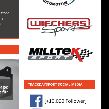
estone
 er
h
TRACKDAYSPORT SOCIAL MEDIA
äge:
 für