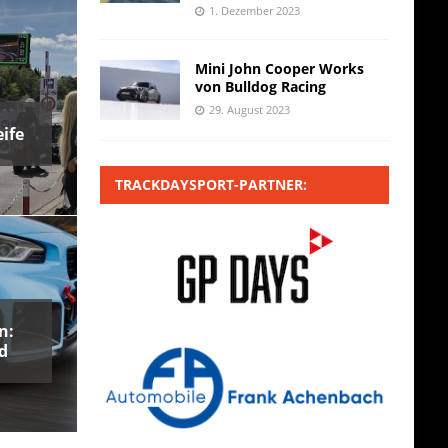
1. Dezember 2023
Mini John Cooper Works
von Bulldog Racing
29. August 2023
ife
TRACKDAYSPORT-PARTNER:
n:
d