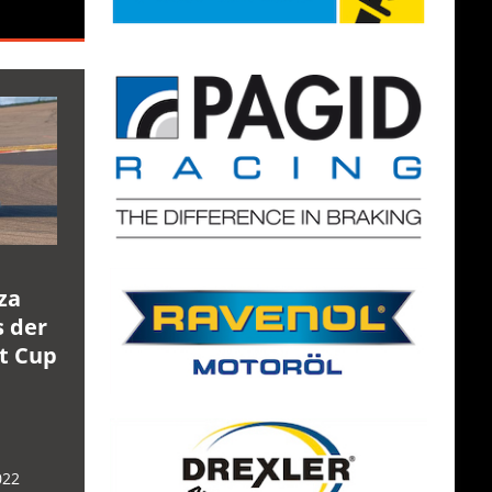
za
s der
rt Cup
022