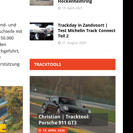
Hockenheimring
15. April 2021
and- und
Trackday in Zandvoort |
Test Michelin Track Connect
chleife mit
Teil 2
 50.000
21. August 2020
den
hgeführt,
r
erstützung
TRACKTOOLS
Christian | Tracktool:
Porsche 911 GT3
15. APRIL 2020