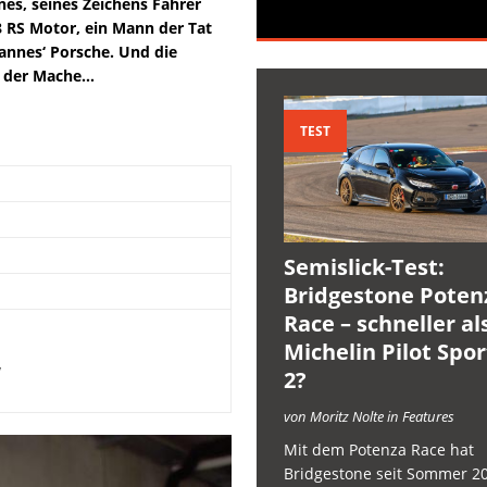
es, seines Zeichens Fahrer
 RS Motor, ein Mann der Tat
Hannes‘ Porsche. Und die
in der Mache…
TEST
Semislick-Test:
Bridgestone Poten
Race – schneller al
Michelin Pilot Spo
“
2?
von Moritz Nolte in Features
Mit dem Potenza Race hat
Bridgestone seit Sommer 2