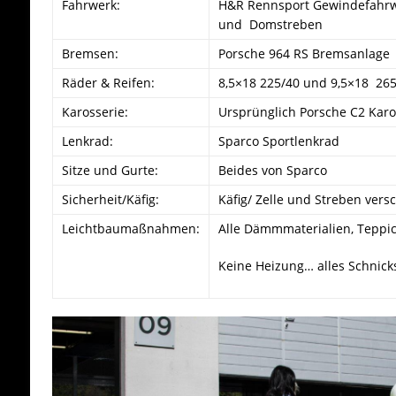
Fahrwerk:
H&R Rennsport Gewindefahrw
und Domstreben
Bremsen:
Porsche 964 RS Bremsanlage
Räder & Reifen:
8,5×18 225/40 und 9,5×18 26
Karosserie:
Ursprünglich Porsche C2 Karo
Lenkrad:
Sparco Sportlenkrad
Sitze und Gurte:
Beides von Sparco
Sicherheit/Käfig:
Käfig/ Zelle und Streben vers
Leichtbaumaßnahmen:
Alle Dämmmaterialien, Teppic
Keine Heizung… alles Schnick