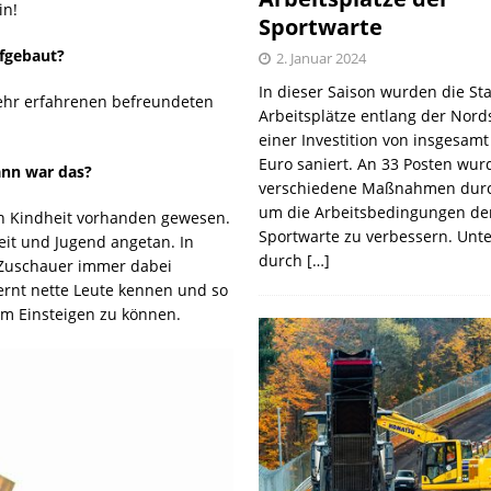
in!
Sportwarte
fgebaut?
2. Januar 2024
In dieser Saison wurden die St
ehr erfahrenen befreundeten
Arbeitsplätze entlang der Nords
einer Investition von insgesamt
Euro saniert. An 33 Posten wur
nn war das?
verschiedene Maßnahmen durc
um die Arbeitsbedingungen de
ten Kindheit vorhanden gewesen.
Sportwarte zu verbessern. Unt
it und Jugend angetan. In
durch
[…]
s Zuschauer immer dabei
rnt nette Leute kennen und so
m Einsteigen zu können.