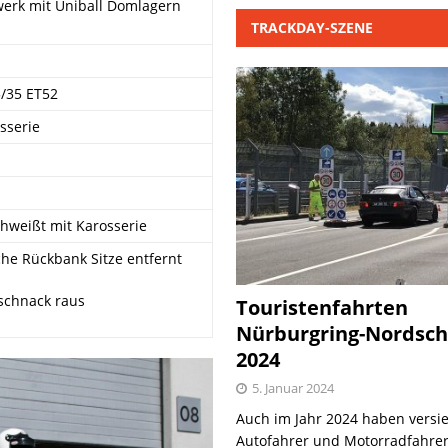
erk mit Uniball Domlagern
TRACKDAY-SZENE
5/35 ET52
sserie
chweißt mit Karosserie
he Rückbank Sitze entfernt
schnack raus
Touristenfahrten
Nürburgring-Nordsch
2024
5. Januar 2024
Auch im Jahr 2024 haben versie
Autofahrer und Motorradfahrer