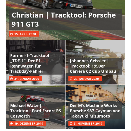
Christian | Tracktool: Porsche
911 GT3
15. APRIL 2020
Formel-1-Tracktool
„TDF-1“: Der F1-
Johannes Geissler |
Rennwagen für
Tracktool: 1990er
Trackday-Fahrer
Carrera C2 Cup Umbau
31. JANUAR 2020
23. JANUAR 2020
Michael Watzi |
Der M’s Machine Works
Tracktool: Ford Escort RS
Porsche 987 Cayman von
Cosworth
Takayuki Mizumoto
19. DEZEMBER 2019
3. NOVEMBER 2019