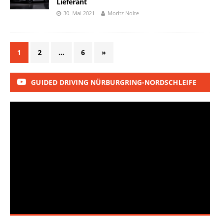
Lieferant
30. Mai 2021
Moritz Nolte
1
2
…
6
»
GUIDED DRIVING NÜRBURGRING-NORDSCHLEIFE