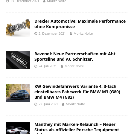
13. Dezember 2021
Moritz Nolte
Drexler Automotive: Maximale Performance
ohne Kompromisse
2. Dezember 2021
Moritz Nolte
Ravenol: Neue Partnerschaften mit Abt
Sportsline und AC Schnitzer.
24. Juli 2021
Moritz Nolte
KW Gewindefahrwerk Variante 4: 3-fach
einstellbares Fahrwerk für BMW M3 (G80)
und BMW M4 (G82)
22. Juni 2021
Moritz Nolte
Manthey mit Marken-Relaunch – Neuer
Status als offizieller Porsche Tequipment