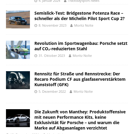
4. Januar 2024
Trackdaysport-News
Semislick-Test: Bridgestone Potenza Race –
schneller als der Michelin Pilot Sport Cup 2?
8. November 2023
Moritz Nolte
Revolution im Sportwagenbau: Porsche setzt
auf CO₂-reduzierten Stahl
31. Oktober 2023
Moritz Nolte
Rennsitz für Straße und Rennstrecke: Der
Recaro Podium CF aus glasfaserverstärktem
Kunststoff (GFK)
5. Dezember 2022
Moritz Nolte
Die Zukunft von Manthey: Produktoffensive
mit neuen Performance Kits, keine
Exklusivität für Porsche – und warum die
Marke auf Abgasanlagen verzichtet