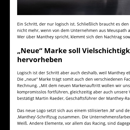
Ein Schritt, der nur logisch ist. Schließlich braucht es d
nicht mehr, wenn von dem Unternehmen aus Meuspath am
Wer über Manthey spricht, klemmt sich den Nachtrag sow
„Neue“ Marke soll Vielschichtig
hervorheben
Logisch ist der Schritt aber auch deshalb, weil Manthey e
Die „neue“ Marke trägt somit auch den verschiedenen F
Rechnung. „Mit dem neuen Markenauftritt wollen wir unse
kompromisslos fortführen, gleichzeitig aber auch unsere V
bestätigt Martin Raeder, Geschäftsführer der Manthey-R
Das neue Logo setzt sich aus einem stilisierten ‚M‘ und d
‚Manthey‘-Schriftzug zusammen. Die Unternehmensfarben
Weiß. Andere Elemente, vor allem das Racing, sind dageg