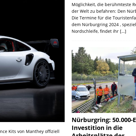
Möglichkeit, die berühmteste 
der Welt zu befahren: Den Nür
Die Termine für die Touristenf
dem Nürburgring 2024 , speziel
Nordschleife, findet ihr
[…]
Nürburgring: 50.000-E
Investition in die
nce Kits von Manthey offiziell
Arbeitsplätze der