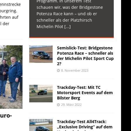
Programm. In unserem Test
Rennstrecke
schauen wir, was der Bridgestone
burgring.
Potenza Race kann – und ob er
ahrten auf
schneller als der Platzhirsch
l der
Michelin Pilot
[...]
Semislick-Test: Bridgestone
Potenza Race – schneller als
der Michelin Pilot Sport Cup
2?
8. November 2023
Trackday-Test: Mit TC
Motorsport Events auf dem
Bilster Berg
29. März 2022
uro-
Trackday-Test All4Track:
„Exclusive Driving“ auf dem