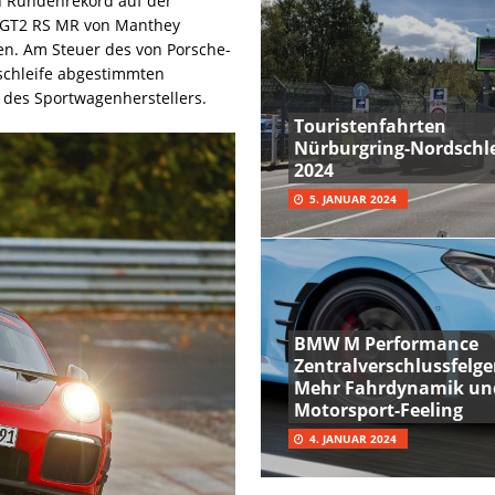
n Rundenrekord auf der
e GT2 RS MR von Manthey
en. Am Steuer des von Porsche-
schleife abgestimmten
 des Sportwagenherstellers.
Touristenfahrten
Nürburgring-Nordschle
2024
5. JANUAR 2024
BMW M Performance
Zentralverschlussfelge
Mehr Fahrdynamik un
Motorsport-Feeling
4. JANUAR 2024