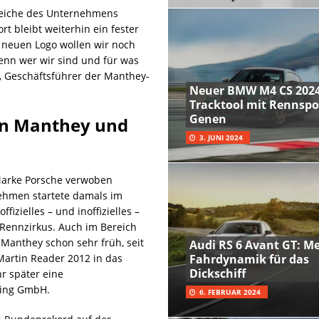
ereiche des Unternehmens
t bleibt weiterhin ein fester
 neuen Logo wollen wir noch
enn wer wir sind und für was
r, Geschäftsführer der Manthey-
Neuer BMW M4 CS 2024
Tracktool mit Rennspo
Genen
n Manthey und
3. JUNI 2024
Marke Porsche verwoben
ehmen startete damals im
izielles – und inoffizielles –
Rennzirkus. Auch im Bereich
Manthey schon sehr früh, seit
Audi RS 6 Avant GT: M
artin Reader 2012 in das
Fahrdynamik für das
Dickschiff
r später eine
cing GmbH.
6. FEBRUAR 2024