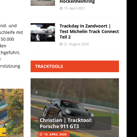
Hockenheimring
15. April 2021
and- und
Trackday in Zandvoort |
Test Michelin Track Connect
chleife mit
Teil 2
 50.000
21. August 2020
den
hgeführt,
r
erstützung
TRACKTOOLS
Christian | Tracktool:
Porsche 911 GT3
15. APRIL 2020