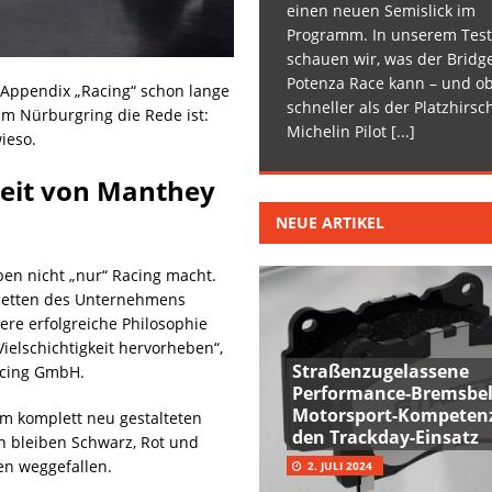
einen neuen Semislick im
Programm. In unserem Test
schauen wir, was der Bridg
Potenza Race kann – und ob
en Appendix „Racing“ schon lange
schneller als der Platzhirsc
 Nürburgring die Rede ist:
Michelin Pilot
[...]
ieso.
keit von Manthey
NEUE ARTIKEL
ben nicht „nur“ Racing macht.
acetten des Unternehmens
re erfolgreiche Philosophie
ielschichtigkeit hervorheben“,
Straßenzugelassene
acing GmbH.
Performance-Bremsbel
Motorsport-Kompetenz
em komplett neu gestalteten
den Trackday-Einsatz
 bleiben Schwarz, Rot und
en weggefallen.
2. JULI 2024