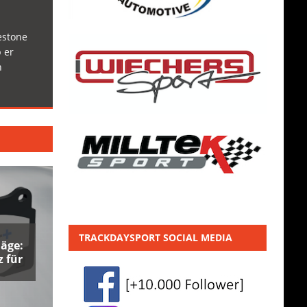
estone
 er
h
TRACKDAYSPORT SOCIAL MEDIA
äge:
 für