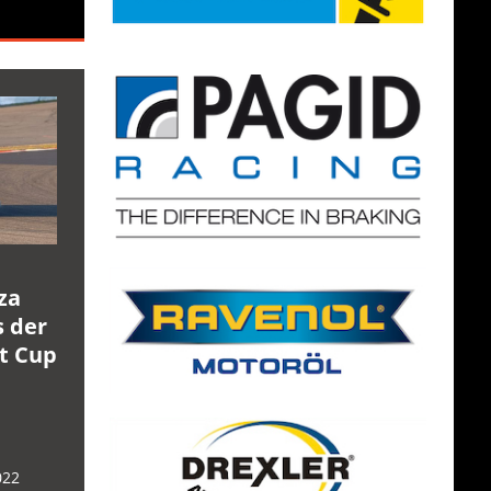
za
s der
rt Cup
022