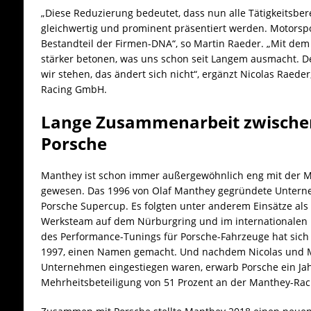
„Diese Reduzierung bedeutet, dass nun alle Tätigkeitsb
gleichwertig und prominent präsentiert werden. Motorspor
Bestandteil der Firmen-DNA“, so Martin Raeder. „Mit dem
stärker betonen, was uns schon seit Langem ausmacht. D
wir stehen, das ändert sich nicht“, ergänzt Nicolas Raede
Racing GmbH.
Lange Zusammenarbeit zwische
Porsche
Manthey ist schon immer außergewöhnlich eng mit der 
gewesen. Das 1996 von Olaf Manthey gegründete Untern
Porsche Supercup. Es folgten unter anderem Einsätze als off
Werksteam auf dem Nürburgring und im internationalen 
des Performance-Tunings für Porsche-Fahrzeuge hat sich 
1997, einen Namen gemacht. Und nachdem Nicolas und M
Unternehmen eingestiegen waren, erwarb Porsche ein Jah
Mehrheitsbeteiligung von 51 Prozent an der Manthey-Ra