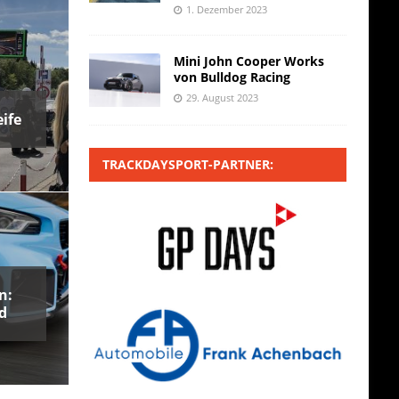
1. Dezember 2023
Mini John Cooper Works
von Bulldog Racing
29. August 2023
ife
TRACKDAYSPORT-PARTNER:
n:
d