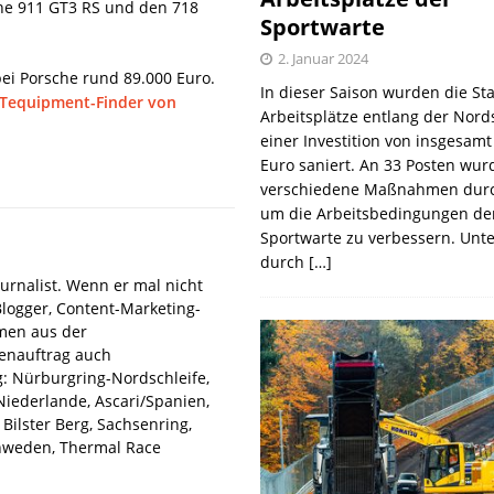
he 911 GT3 RS und den 718
Sportwarte
2. Januar 2024
ei Porsche rund 89.000 Euro.
In dieser Saison wurden die St
Tequipment-Finder von
Arbeitsplätze entlang der Nords
einer Investition von insgesamt
Euro saniert. An 33 Posten wur
verschiedene Maßnahmen durc
um die Arbeitsbedingungen de
Sportwarte zu verbessern. Unt
durch
[…]
urnalist. Wenn er mal nicht
Blogger, Content-Marketing-
hmen aus der
denauftrag auch
: Nürburgring-Nordschleife,
iederlande, Ascari/Spanien,
Bilster Berg, Sachsenring,
hweden, Thermal Race