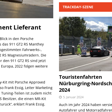
TRACKDAY-SZENE
ent Lieferant
Blick in den Porsche
gs das 911 GT2 RS Manthey
abgestimmten Fahrwerks-,
2 RS Magnesiumrädern. Die
 den 911 GT2 RS sind jetzt
 Europa, 2022 folgen weitere
Touristenfahrten
y-Kit mit Porsche Approved
Nürburgring-Nordsch
so Frank Essig, Leiter Marketing
2024
Tuning-Teilen ist zudem nicht
5. Januar 2024
 Besitzer, die einen MR-Kit
rück“, erklärt Frank Essig.
Auch im Jahr 2024 haben versie
Autofahrer und Motorradfahrer