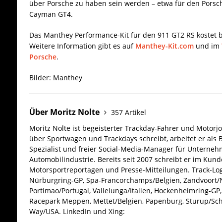
über Porsche zu haben sein werden – etwa für den Porsc
Cayman GT4.
Das Manthey Performance-Kit für den 911 GT2 RS kostet b
Weitere Information gibt es auf
Manthey-Kit.com
und im
Porsche
.
Bilder: Manthey
Über Moritz Nolte
357 Artikel
Moritz Nolte ist begeisterter Trackday-Fahrer und Motorjo
über Sportwagen und Trackdays schreibt, arbeitet er als 
Spezialist und freier Social-Media-Manager für Unterne
Automobilindustrie. Bereits seit 2007 schreibt er im Kun
Motorsportreportagen und Presse-Mitteilungen. Track-Log
Nürburgring-GP, Spa-Francorchamps/Belgien, Zandvoort/N
Portimao/Portugal, Vallelunga/Italien, Hockenheimring-GP, 
Racepark Meppen, Mettet/Belgien, Papenburg, Sturup/Sc
Way/USA.
LinkedIn und Xing: