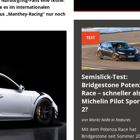
 Nürburgring-Fans eine Ikone.
e es im internationalen
 aus „Manthey-Racing“ nur noch
TEST
Semislick-Test:
Bridgestone Poten
Race – schneller al
Michelin Pilot Spo
2?
von Moritz Nolte in Features
Mit dem Potenza Race hat
Bridgestone seit Sommer 2