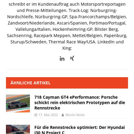
schreibt er im Kundenauftrag auch Motorsportreportagen
und Presse-Mitteilungen. Track-Log: Nürburgring-
Nordschleife, Nürburgring-GP, Spa-Francorchamps/Belgien,
Zandvoort/Niederlande, Ascari/Spanien, Portimao/Portugal,
Vallelunga/Italien, Hockenheimring-GP, Bilster Berg,
Sachsenring, Racepark Meppen, Mettet/Belgien, Papenburg,
Sturup/Schweden, Thermal Race Way/USA.
LinkedIn und
Xing:
ÄHNLICHE ARTIKEL
718 Cayman GT4 ePerformance: Porsche
schickt rein elektrischen Prototypen auf die
Rennstrecke
17. Mai 2022
Moritz Nolte
Für die Rennstrecke optimiert: Der Hyundai
i30 N Project C