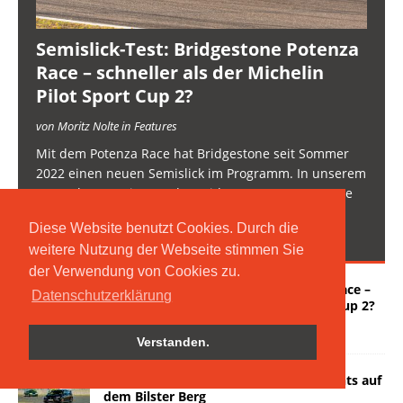
Semislick-Test: Bridgestone Potenza
Race – schneller als der Michelin
Pilot Sport Cup 2?
von Moritz Nolte in Features
Mit dem Potenza Race hat Bridgestone seit Sommer
2022 einen neuen Semislick im Programm. In unserem
Test schauen wir, was der Bridgestone Potenza Race
kann – und ob er schneller als der Platzhirsch
Diese Website benutzt Cookies. Durch die
Michelin Pilot
[...]
weitere Nutzung der Webseite stimmen Sie
der Verwendung von Cookies zu.
Semislick-Test: Bridgestone Potenza Race –
Datenschutzerklärung
schneller als der Michelin Pilot Sport Cup 2?
8. November 2023
Verstanden.
Trackday-Test: Mit TC Motorsport Events auf
dem Bilster Berg