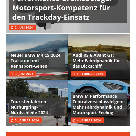
Motorsport-Kompetenz für
den Trackday-Einsatz
2. JULI 2024
Neuer BMW M4 CS 2024:
Audi RS 6 Avant GT:
Tracktool mit
Mehr Fahrdynamik für
Rennsport-Genen
das Dickschiff
3. JUNI 2024
6. FEBRUAR 2024
BMW M Performance
Touristenfahrten
Zentralverschlussfelgen:
Nürburgring-
Mehr Fahrdynamik und
Nordschleife 2024
Motorsport-Feeling
5. JANUAR 2024
4. JANUAR 2024