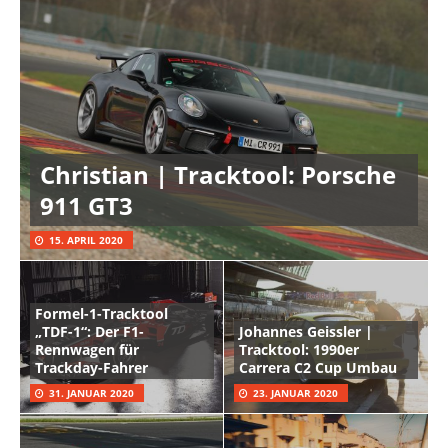
Christian | Tracktool: Porsche
911 GT3
15. APRIL 2020
Formel-1-Tracktool
„TDF-1“: Der F1-
Johannes Geissler |
Rennwagen für
Tracktool: 1990er
Trackday-Fahrer
Carrera C2 Cup Umbau
31. JANUAR 2020
23. JANUAR 2020