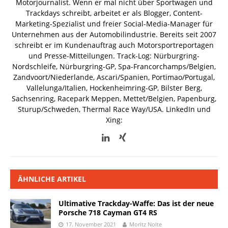
Motorjournalist. Wenn er mal nicht über Sportwagen und
Trackdays schreibt, arbeitet er als Blogger, Content-
Marketing-Spezialist und freier Social-Media-Manager für
Unternehmen aus der Automobilindustrie. Bereits seit 2007
schreibt er im Kundenauftrag auch Motorsportreportagen
und Presse-Mitteilungen. Track-Log: Nürburgring-
Nordschleife, Nürburgring-GP, Spa-Francorchamps/Belgien,
Zandvoort/Niederlande, Ascari/Spanien, Portimao/Portugal,
Vallelunga/Italien, Hockenheimring-GP, Bilster Berg,
Sachsenring, Racepark Meppen, Mettet/Belgien, Papenburg,
Sturup/Schweden, Thermal Race Way/USA.
LinkedIn und
Xing:
ÄHNLICHE ARTIKEL
Ultimative Trackday-Waffe: Das ist der neue
Porsche 718 Cayman GT4 RS
17. November 2021
Moritz Nolte