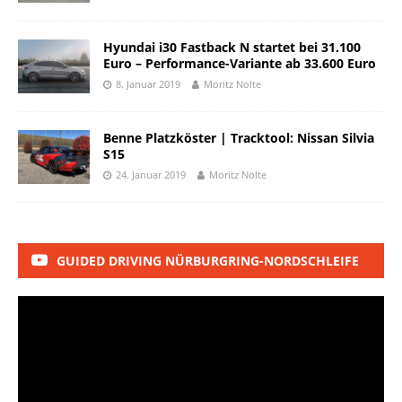
Hyundai i30 Fastback N startet bei 31.100
Euro – Performance-Variante ab 33.600 Euro
8. Januar 2019
Moritz Nolte
Benne Platzköster | Tracktool: Nissan Silvia
S15
24. Januar 2019
Moritz Nolte
GUIDED DRIVING NÜRBURGRING-NORDSCHLEIFE