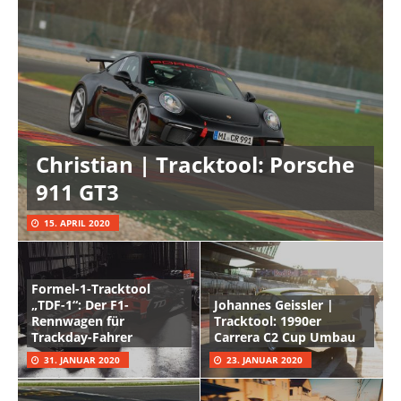
Christian | Tracktool: Porsche
911 GT3
15. APRIL 2020
Formel-1-Tracktool
„TDF-1“: Der F1-
Johannes Geissler |
Rennwagen für
Tracktool: 1990er
Trackday-Fahrer
Carrera C2 Cup Umbau
31. JANUAR 2020
23. JANUAR 2020