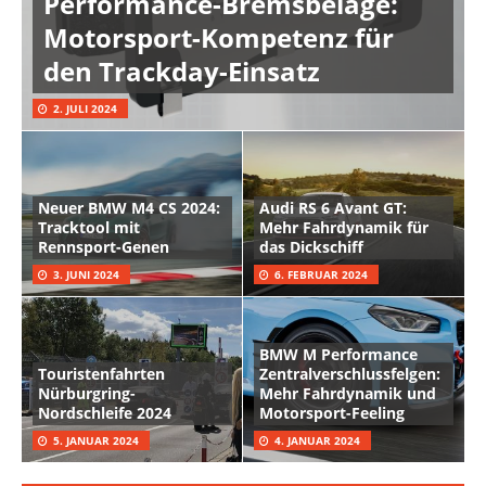
Performance-Bremsbeläge:
Motorsport-Kompetenz für
den Trackday-Einsatz
2. JULI 2024
Neuer BMW M4 CS 2024:
Audi RS 6 Avant GT:
Tracktool mit
Mehr Fahrdynamik für
Rennsport-Genen
das Dickschiff
3. JUNI 2024
6. FEBRUAR 2024
BMW M Performance
Touristenfahrten
Zentralverschlussfelgen:
Nürburgring-
Mehr Fahrdynamik und
Nordschleife 2024
Motorsport-Feeling
5. JANUAR 2024
4. JANUAR 2024