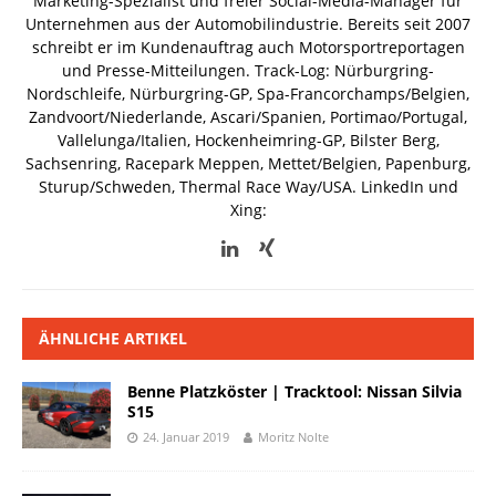
Marketing-Spezialist und freier Social-Media-Manager für
Unternehmen aus der Automobilindustrie. Bereits seit 2007
schreibt er im Kundenauftrag auch Motorsportreportagen
und Presse-Mitteilungen. Track-Log: Nürburgring-
Nordschleife, Nürburgring-GP, Spa-Francorchamps/Belgien,
Zandvoort/Niederlande, Ascari/Spanien, Portimao/Portugal,
Vallelunga/Italien, Hockenheimring-GP, Bilster Berg,
Sachsenring, Racepark Meppen, Mettet/Belgien, Papenburg,
Sturup/Schweden, Thermal Race Way/USA.
LinkedIn und
Xing:
ÄHNLICHE ARTIKEL
Benne Platzköster | Tracktool: Nissan Silvia
S15
24. Januar 2019
Moritz Nolte