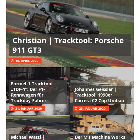
Christian | Tracktool: Porsche
911 GT3
15. APRIL 2020
Formel-1-Tracktool
„TDF-1“: Der F1-
Johannes Geissler |
Rennwagen für
Tracktool: 1990er
Trackday-Fahrer
Carrera C2 Cup Umbau
31. JANUAR 2020
23. JANUAR 2020
Michael Watzi |
Der M’s Machine Works