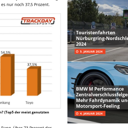
d es nur noch 37,5 Prozent.
Touristenfahrten
Nürburgring-Nordschle
2024
5. JANUAR 2024
BMW M Performance
Zentralverschlussfelge
Mehr Fahrdynamik un
Motorsport-Feeling
en? (Top5 der meist genutzten
4. JANUAR 2024
 Rang. Über 73 Prozent der