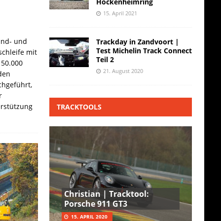
Hockenheimring
15. April 2021
and- und
Trackday in Zandvoort |
Test Michelin Track Connect
chleife mit
Teil 2
 50.000
21. August 2020
den
hgeführt,
r
erstützung
TRACKTOOLS
Christian | Tracktool:
Porsche 911 GT3
15. APRIL 2020