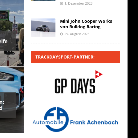
1. Dezember 2023
Mini John Cooper Works
von Bulldog Racing
29. August 2023
ife
TRACKDAYSPORT-PARTNER:
n:
d