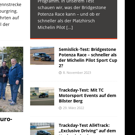
Programm. In unserem Test
Rennstrecke
schauen wir, was der Bridgestone
burgring.
Potenza Race kann – und ob er
ahrten auf
schneller als der Platzhirsch
l der
Michelin Pilot
[...]
Semislick-Test: Bridgestone
Potenza Race – schneller als
der Michelin Pilot Sport Cup
2?
8. November 2023
Trackday-Test: Mit TC
Motorsport Events auf dem
Bilster Berg
29. März 2022
uro-
Trackday-Test All4Track:
„Exclusive Driving“ auf dem