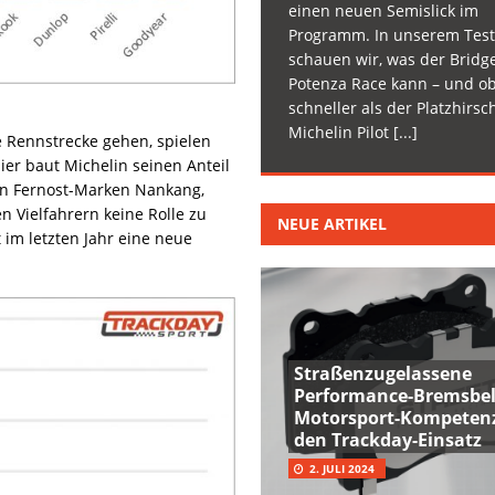
einen neuen Semislick im
Programm. In unserem Test
schauen wir, was der Bridg
Potenza Race kann – und ob
schneller als der Platzhirsc
Michelin Pilot
[...]
ie Rennstrecke gehen, spielen
er baut Michelin seinen Anteil
den Fernost-Marken Nankang,
n Vielfahrern keine Rolle zu
NEUE ARTIKEL
im letzten Jahr eine neue
Straßenzugelassene
Performance-Bremsbel
Motorsport-Kompetenz
den Trackday-Einsatz
2. JULI 2024