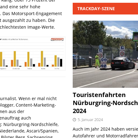
rand eine sehr hohe
TRACKDAY-SZENE
li. Das Motorsport-Engagement
ht ausgezahlt zu haben. Die
 schlechtesten Image-Werte.
Touristenfahrten
urnalist. Wenn er mal nicht
Nürburgring-Nordsch
Blogger, Content-Marketing-
2024
hmen aus der
denauftrag auch
5. Januar 2024
: Nürburgring-Nordschleife,
Auch im Jahr 2024 haben versie
iederlande, Ascari/Spanien,
Autofahrer und Motorradfahrer
Bilster Berg, Sachsenring,