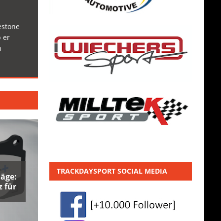
estone
 er
h
TRACKDAYSPORT SOCIAL MEDIA
äge:
 für