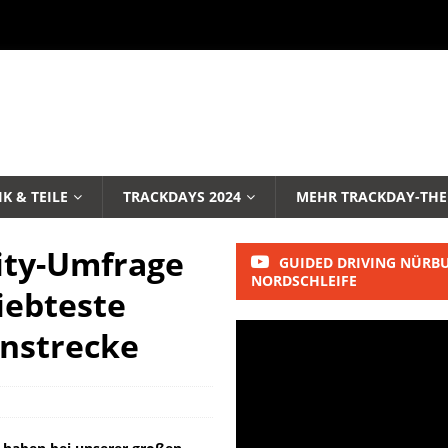
K & TEILE
TRACKDAYS 2024
MEHR TRACKDAY-TH
ty-Umfrage
GUIDED DRIVING NÜRB
NORDSCHLEIFE
liebteste
nnstrecke