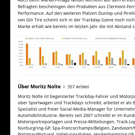
Befragten bescheinigen den Produkten aus Clermont-Fer
Performance. Auf den weiteren Plätzen Dunlop und Pirel
von Giti Tire scheint sich in der Trackday-Szene noch nic
Marke erhält wie bereits im letzten Jahr die mit Abstand
Über Moritz Nolte
357 Artikel
Moritz Nolte ist begeisterter Trackday-Fahrer und Motorjo
über Sportwagen und Trackdays schreibt, arbeitet er als 
Spezialist und freier Social-Media-Manager für Unterne
Automobilindustrie. Bereits seit 2007 schreibt er im Kun
Motorsportreportagen und Presse-Mitteilungen. Track-Log
Nürburgring-GP, Spa-Francorchamps/Belgien, Zandvoort/N
Portimao/Portugal, Vallelunga/Italien, Hockenheimring-GP, 