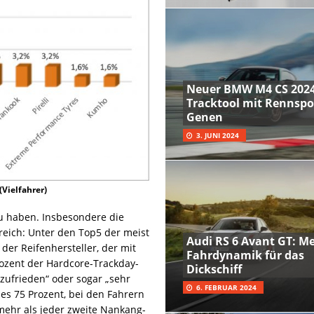
Neuer BMW M4 CS 2024
Tracktool mit Rennspo
Genen
3. JUNI 2024
Vielfahrer)
zu haben. Insbesondere die
reich: Unter den Top5 der meist
Audi RS 6 Avant GT: M
der Reifenhersteller, der mit
Fahrdynamik für das
rozent der Hardcore-Trackday-
Dickschiff
„zufrieden“ oder sogar „sehr
6. FEBRUAR 2024
 es 75 Prozent, bei den Fahrern
ehr als jeder zweite Nankang-