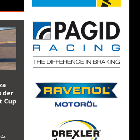
za
s der
rt Cup
022