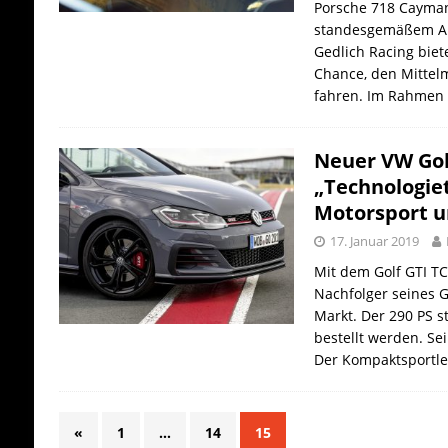
Porsche 718 Cayman
standesgemäßem Am
Gedlich Racing biet
Chance, den Mittel
fahren. Im Rahmen 
Neuer VW Golf
„Technologie
Motorsport u
17. Januar 2019
Mit dem Golf GTI T
Nachfolger seines G
Markt. Der 290 PS s
bestellt werden. Sei
Der Kompaktsportl
«
1
…
14
15