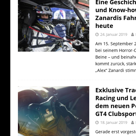
Eine Geschic
und Know-ho
Zanardis Fah
heute
24. Januar 2019
Am 15. September 2
bei seinem Horror-C
Beine – und beinah
kommt zurück, stärke
„Alex“ Zanardi stim
Exklusive Tra
Racing und L
dem neuen P
GT4 Clubspor
18. Januar 2019
Gerade erst vorgest