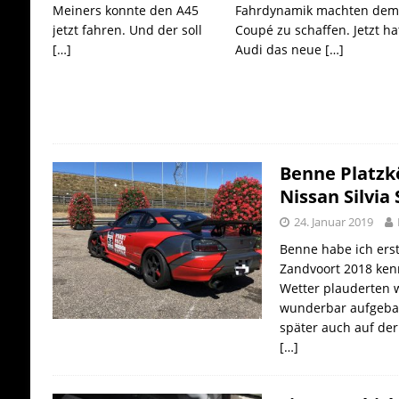
Meiners konnte den A45
Fahrdynamik machten de
jetzt fahren. Und der soll
Coupé zu schaffen. Jetzt ha
[…]
Audi das neue
[…]
Benne Platzkö
Nissan Silvia 
24. Januar 2019
Benne habe ich ers
Zandvoort 2018 kenn
Wetter plauderten w
wunderbar aufgeba
später auch auf der
[…]