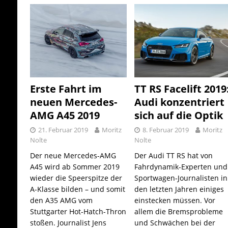
Erste Fahrt im
TT RS Facelift 2019
neuen Mercedes-
Audi konzentriert
AMG A45 2019
sich auf die Optik
21. Februar 2019
Moritz
8. Februar 2019
Moritz
Nolte
Nolte
Der neue Mercedes-AMG
Der Audi TT RS hat von
A45 wird ab Sommer 2019
Fahrdynamik-Experten und
wieder die Speerspitze der
Sportwagen-Journalisten in
A-Klasse bilden – und somit
den letzten Jahren einiges
den A35 AMG vom
einstecken müssen. Vor
Stuttgarter Hot-Hatch-Thron
allem die Bremsprobleme
stoßen. Journalist Jens
und Schwächen bei der