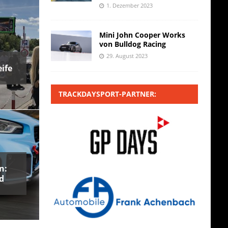
1. Dezember 2023
Mini John Cooper Works
von Bulldog Racing
29. August 2023
ife
TRACKDAYSPORT-PARTNER:
n:
d