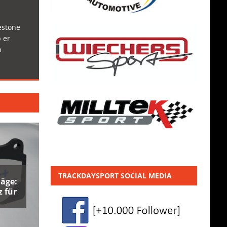
estone
 er
h
TRACKDAYSPORT SOCIAL MEDIA
äge:
 für