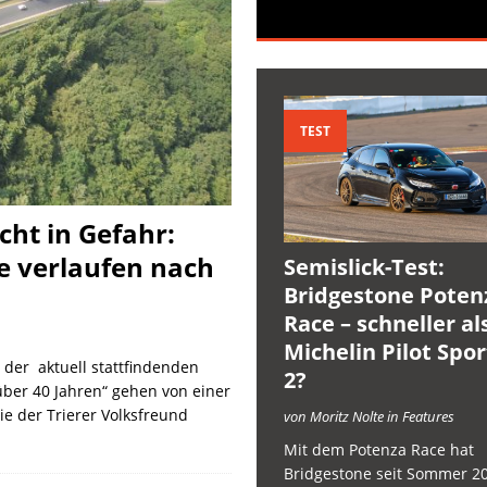
TEST
cht in Gefahr:
e verlaufen nach
Semislick-Test:
Bridgestone Poten
Race – schneller al
Michelin Pilot Spo
der aktuell stattfindenden
2?
über 40 Jahren“ gehen von einer
ie der Trierer Volksfreund
von Moritz Nolte in Features
Mit dem Potenza Race hat
Bridgestone seit Sommer 2