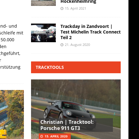
Hockenheimring
15. April 2021
and- und
Trackday in Zandvoort |
Test Michelin Track Connect
chleife mit
Teil 2
 50.000
21. August 2020
den
hgeführt,
r
erstützung
TRACKTOOLS
Christian | Tracktool:
Porsche 911 GT3
15. APRIL 2020