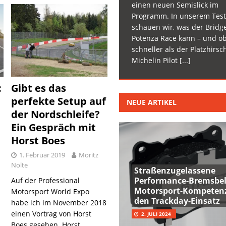
einen neuen Semislick im
Programm. In unserem Test
schauen wir, was der Bridg
Potenza Race kann – und ob
schneller als der Platzhirsc
Michelin Pilot
[...]
:
Gibt es das
perfekte Setup auf
NEUE ARTIKEL
der Nordschleife?
Ein Gespräch mit
Horst Boes
1. Februar 2019
Moritz
Nolte
Straßenzugelassene
Performance-Bremsbel
Auf der Professional
Motorsport-Kompetenz
Motorsport World Expo
den Trackday-Einsatz
habe ich im November 2018
einen Vortrag von Horst
2. JULI 2024
Boes gesehen. Horst