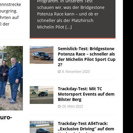
Programm. In unserem Test
Rennstrecke
schauen wir, was der Bridgestone
burgring.
Potenza Race kann – und ob er
ahrten auf
schneller als der Platzhirsch
l der
Michelin Pilot
[...]
Semislick-Test: Bridgestone
Potenza Race – schneller als
der Michelin Pilot Sport Cup
2?
8. November 2023
Trackday-Test: Mit TC
Motorsport Events auf dem
Bilster Berg
29. März 2022
uro-
Trackday-Test All4Track:
„Exclusive Driving“ auf dem