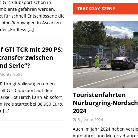
 GT4 Clubsport schon in
TRACKDAY-SZENE
biente gefahren werden.
et für schnell Entschlossene die
motor-Rennwagen in Ascari zu
der „Endless
[…]
 GTI TCR mit 290 PS:
transfer zwischen
nd Serie“?
Moritz Nolte
CR bringt Volkswagen einen
olf GTI Clubsport auf den
Touristenfahrten
tarke Hot Hatch kann ab sofort
Nürburgring-Nordsch
n Preis startet bei 38.950 Euro.
2024
er
[…]
5. Januar 2024
Auch im Jahr 2024 haben versie
Autofahrer und Motorradfahrer