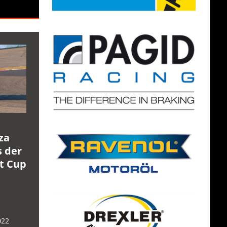
za
s der
rt Cup
022