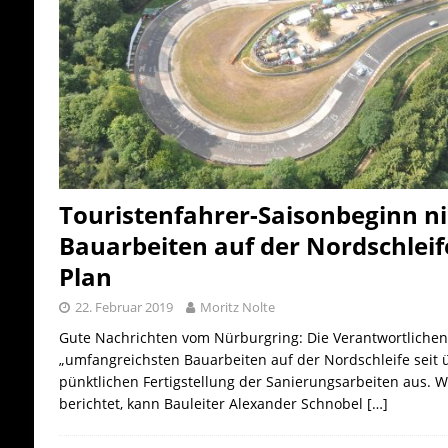
Touristenfahrer-Saisonbeginn ni
Bauarbeiten auf der Nordschleif
Plan
22. Februar 2019
Moritz Nolte
Gute Nachrichten vom Nürburgring: Die Verantwortlichen 
„umfangreichsten Bauarbeiten auf der Nordschleife seit 
pünktlichen Fertigstellung der Sanierungsarbeiten aus. W
berichtet, kann Bauleiter Alexander Schnobel
[…]