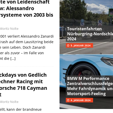
hte von Leidenschaft
w: Alessandro
rsysteme von 2003 bis
Touristenfahrten
Moritz Nolte
Nürburgring-Nordschle
001 verliert Alessandro Zanardi
2024
rash auf dem Lausitzring beide
5. JANUAR 2024
e sein Leben. Doch Zanardi
r als zuvor – im Falle von
mt die
[…]
ckdays von Gedlich
BMW M Performance
echner Racing mit
Zentralverschlussfelge
orsche 718 Cayman
Mehr Fahrdynamik un
Motorsport-Feeling
t
4. JANUAR 2024
Moritz Nolte
ellt, kann der brandneue