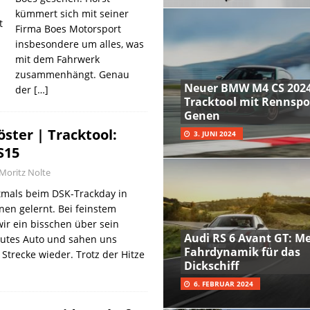
m
kümmert sich mit seiner
t
Firma Boes Motorsport
insbesondere um alles, was
mit dem Fahrwerk
zusammenhängt. Genau
Neuer BMW M4 CS 2024
der
[…]
Tracktool mit Rennspo
Genen
ster | Tracktool:
3. JUNI 2024
S15
Moritz Nolte
tmals beim DSK-Trackday in
en gelernt. Bei feinstem
ir ein bisschen über sein
Audi RS 6 Avant GT: M
utes Auto und sahen uns
Fahrdynamik für das
 Strecke wieder. Trotz der Hitze
Dickschiff
6. FEBRUAR 2024