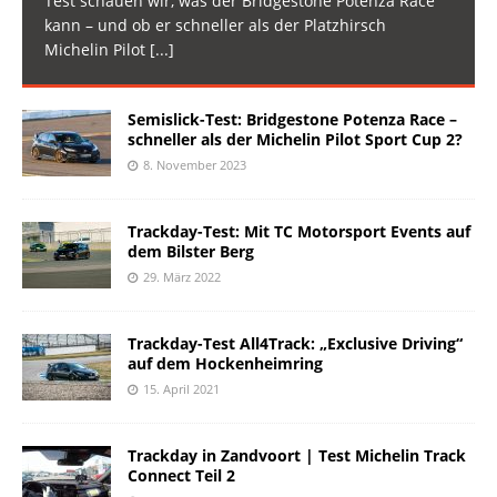
Test schauen wir, was der Bridgestone Potenza Race
kann – und ob er schneller als der Platzhirsch
Michelin Pilot
[...]
Semislick-Test: Bridgestone Potenza Race –
schneller als der Michelin Pilot Sport Cup 2?
8. November 2023
Trackday-Test: Mit TC Motorsport Events auf
dem Bilster Berg
29. März 2022
Trackday-Test All4Track: „Exclusive Driving“
auf dem Hockenheimring
15. April 2021
Trackday in Zandvoort | Test Michelin Track
Connect Teil 2