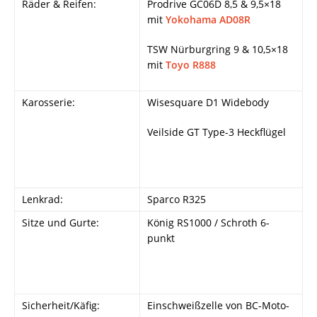
Räder & Reifen:
Prodrive GC06D 8,5 & 9,5×18
mit
Yokohama AD08R
TSW Nürburgring 9 & 10,5×18
mit
Toyo R888
Karosserie:
Wisesquare D1 Widebody
Veilside GT Type-3 Heckflügel
Lenkrad:
Sparco R325
Sitze und Gurte:
König RS1000 / Schroth 6-
punkt
Sicherheit/Käfig:
Einschweißzelle von BC-Moto-