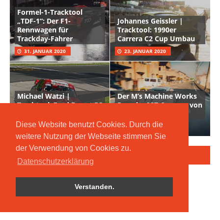
Formel-1-Tracktool
„TDF-1“: Der F1-
Johannes Geissler |
Rennwagen für
Tracktool: 1990er
Trackday-Fahrer
Carrera C2 Cup Umbau
31. JANUAR 2020
23. JANUAR 2020
Michael Watzi |
Der M’s Machine Works
Tracktool: Ford Escort RS
Porsche 987 Cayman von
Cosworth
Takayuki Mizumoto
Diese Website benutzt Cookies. Durch die
19. DEZEMBER 2019
3. NOVEMBER 2019
weitere Nutzung der Webseite stimmen Sie
der Verwendung von Cookies zu.
AUS DEM TRACKDAYSPORT-NETZWERK:
Datenschutzerklärung
Verstanden.