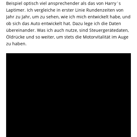
Beispiel optisch viel ansprechender als das von Harry´s
Laptimer. Ich vergleiche in erster Linie Rundenzeiten von
Jahr zu Jahr, um zu sehen, wie ich mich entwickelt habe, und
ob sich das Auto entwickelt hat. Dazu lege ich die Daten
übereinander. Was ich auch nutze, sind Steuergerätedaten,
Öldrücke und so weiter, um stets die Motorvitalität im Auge
zu haben.