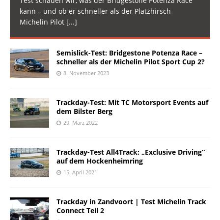
Test schauen wir, was der Bridgestone Potenza Race
kann – und ob er schneller als der Platzhirsch
Michelin Pilot
[...]
Semislick-Test: Bridgestone Potenza Race –
schneller als der Michelin Pilot Sport Cup 2?
8. November 2023
Trackday-Test: Mit TC Motorsport Events auf
dem Bilster Berg
29. März 2022
Trackday-Test All4Track: „Exclusive Driving“
auf dem Hockenheimring
15. April 2021
Trackday in Zandvoort | Test Michelin Track
Connect Teil 2