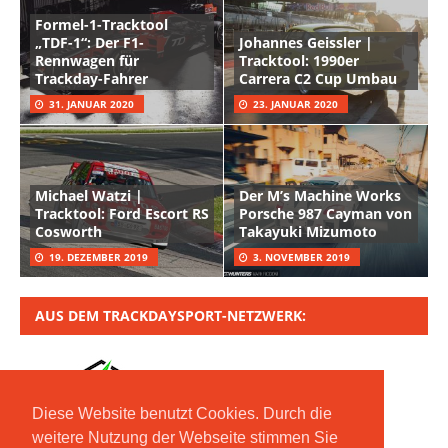
Formel-1-Tracktool
„TDF-1“: Der F1-
Johannes Geissler |
Rennwagen für
Tracktool: 1990er
Trackday-Fahrer
Carrera C2 Cup Umbau
31. JANUAR 2020
23. JANUAR 2020
Michael Watzi |
Der M’s Machine Works
Tracktool: Ford Escort RS
Porsche 987 Cayman von
Cosworth
Takayuki Mizumoto
19. DEZEMBER 2019
3. NOVEMBER 2019
AUS DEM TRACKDAYSPORT-NETZWERK:
Diese Website benutzt Cookies. Durch die
weitere Nutzung der Webseite stimmen Sie