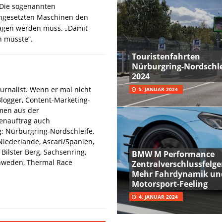
 Die sogenannten
ingesetzten Maschinen den
etragen werden muss. „Damit
n müsste“.
Touristenfahrten
Nürburgring-Nordschle
2024
urnalist. Wenn er mal nicht
5. JANUAR 2024
Blogger, Content-Marketing-
hmen aus der
denauftrag auch
: Nürburgring-Nordschleife,
iederlande, Ascari/Spanien,
Bilster Berg, Sachsenring,
BMW M Performance
hweden, Thermal Race
Zentralverschlussfelge
Mehr Fahrdynamik un
Motorsport-Feeling
4. JANUAR 2024