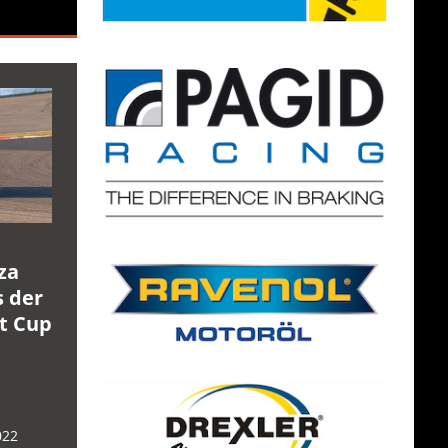
za
s der
rt Cup
022