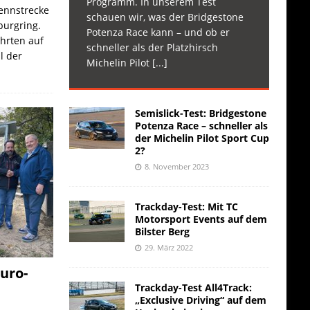
Programm. In unserem Test
Rennstrecke
schauen wir, was der Bridgestone
burgring.
Potenza Race kann – und ob er
ahrten auf
schneller als der Platzhirsch
l der
Michelin Pilot
[...]
Semislick-Test: Bridgestone
Potenza Race – schneller als
der Michelin Pilot Sport Cup
2?
8. November 2023
Trackday-Test: Mit TC
Motorsport Events auf dem
Bilster Berg
29. März 2022
uro-
Trackday-Test All4Track:
„Exclusive Driving“ auf dem