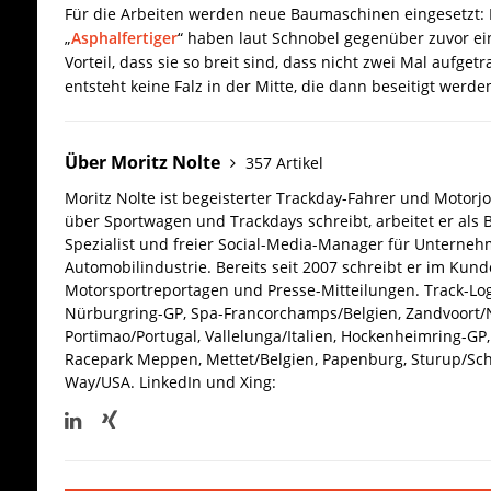
Für die Arbeiten werden neue Baumaschinen eingesetzt:
„
Asphalfertiger
“ haben laut Schnobel gegenüber zuvor e
Vorteil, dass sie so breit sind, dass nicht zwei Mal aufg
entsteht keine Falz in der Mitte, die dann beseitigt werde
Über Moritz Nolte
357 Artikel
Moritz Nolte ist begeisterter Trackday-Fahrer und Motorjo
über Sportwagen und Trackdays schreibt, arbeitet er als 
Spezialist und freier Social-Media-Manager für Unterne
Automobilindustrie. Bereits seit 2007 schreibt er im Kun
Motorsportreportagen und Presse-Mitteilungen. Track-Log
Nürburgring-GP, Spa-Francorchamps/Belgien, Zandvoort/N
Portimao/Portugal, Vallelunga/Italien, Hockenheimring-GP, 
Racepark Meppen, Mettet/Belgien, Papenburg, Sturup/Sc
Way/USA.
LinkedIn und Xing: