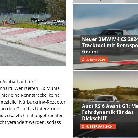
Neuer BMW M4 CS 2024
Tracktool mit Rennspo
Genen
3. JUNI 2024
 Asphalt auf fünf
enhard, Wehrseifen, Ex-Mühle
hier eine Rennstrecke, keine
 spezielle Nürburgring-Rezeptur
Audi RS 6 Avant GT: M
an den Grip des Untergrunds,
Fahrdynamik für das
nd zusätzlich mit angebrachten
Dickschiff
cht verändert werden, sodass
6. FEBRUAR 2024