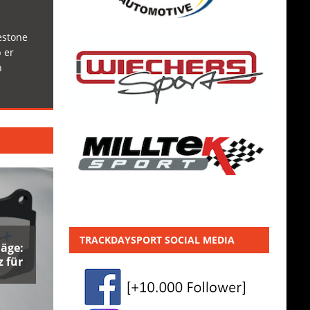
estone
 er
h
TRACKDAYSPORT SOCIAL MEDIA
äge:
 für