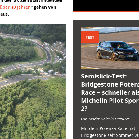
n der aktuell stattfindenden
über 40 Jahren
“ gehen von
 aus.
TEST
Semislick-Test:
Bridgestone Poten
Race – schneller al
Michelin Pilot Spo
2?
von Moritz Nolte in Features
Mit dem Potenza Race hat
Bridgestone seit Sommer 2