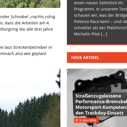
einen neuen Semislick im
Programm. In unserem Test
schauen wir, was der Bridg
xander Schnobel „nachts ruhig
Potenza Race kann – und ob
s, dass die Arbeiten am 4.
schneller als der Platzhirsc
urgring die alle drei Jahre
Michelin Pilot
[...]
e laut Streckenbetreiber in
emnach also wie geplant
NEUE ARTIKEL
Straßenzugelassene
Performance-Bremsbel
Motorsport-Kompetenz
den Trackday-Einsatz
2. JULI 2024