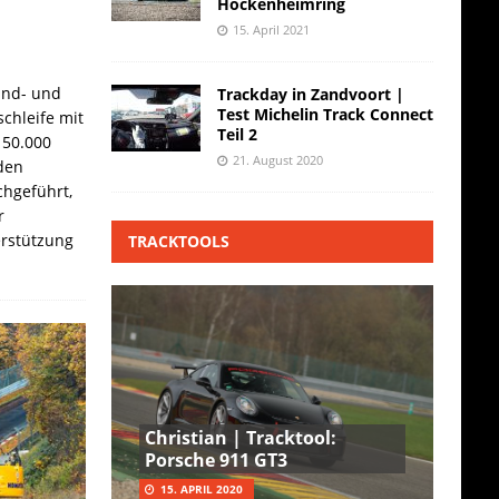
Hockenheimring
15. April 2021
and- und
Trackday in Zandvoort |
Test Michelin Track Connect
chleife mit
Teil 2
 50.000
21. August 2020
den
hgeführt,
r
erstützung
TRACKTOOLS
Christian | Tracktool:
Porsche 911 GT3
15. APRIL 2020