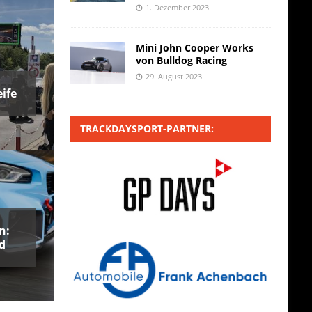
1. Dezember 2023
Mini John Cooper Works
von Bulldog Racing
29. August 2023
ife
TRACKDAYSPORT-PARTNER:
n:
d