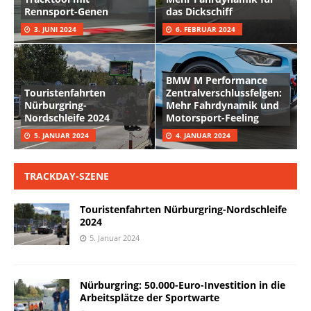
Rennsport-Genen
das Dickschiff
3. JUNI 2024
6. FEBRUAR 2024
BMW M Performance
Touristenfahrten
Zentralverschlussfelgen:
Nürburgring-
Mehr Fahrdynamik und
Nordschleife 2024
Motorsport-Feeling
5. JANUAR 2024
4. JANUAR 2024
TRACKDAY-SZENE
Touristenfahrten Nürburgring-Nordschleife
2024
5. Januar 2024
Nürburgring: 50.000-Euro-Investition in die
Arbeitsplätze der Sportwarte