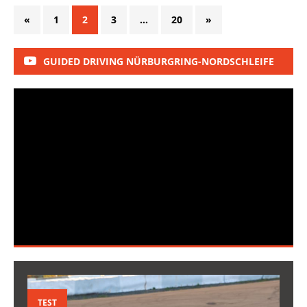
«
1
2
3
…
20
»
GUIDED DRIVING NÜRBURGRING-NORDSCHLEIFE
TEST