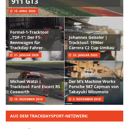
911 GT3
15. APRIL 2020
Formel-1-Tracktool
„TDF-1“: Der F1-
Johannes Geissler |
Rennwagen für
Tracktool: 1990er
Trackday-Fahrer
Carrera C2 Cup Umbau
31. JANUAR 2020
23. JANUAR 2020
Michael Watzi |
Der M’s Machine Works
Tracktool: Ford Escort RS
Porsche 987 Cayman von
Cosworth
Takayuki Mizumoto
19. DEZEMBER 2019
3. NOVEMBER 2019
AUS DEM TRACKDAYSPORT-NETZWERK: