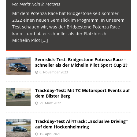
von Moritz Nolte in Features
Mit dem Potenza Race hat Bridgestone seit Sommer
2022 einen neuen Semislick im Programm. In unserem
Test schauen wir, was der Bridgestone Potenza Race
kann – und ob er schneller als der Platzhirsch
Michelin Pilot
[...]
Semislick-Test: Bridgestone Potenza Race –
schneller als der Michelin Pilot Sport Cup 2?
8. November 2023
Trackday-Test: Mit TC Motorsport Events auf
dem Bilster Berg
29. März 2022
Trackday-Test All4Track: „Exclusive Driving“
auf dem Hockenheimring
15. April 2021