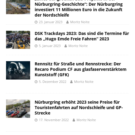
Nürburgring-Geschichte“: Der Nürburgring
investiert 11 Millionen Euro in die Zukunft
der Nordschleife
23. Januar 2023
Moritz Nolte
DSK Trackdays 2023: Das sind die Termine für
das „Hugo Emde Freie Fahren“ 2023
5. Januar 2023
Moritz Nolte
Rennsitz für Straße und Rennstrecke: Der
Recaro Podium CF aus glasfaserverstärktem
Kunststoff (GFK)
5. Dezember 2022
Moritz Nolte
Nürburgring erhöht 2023 seine Preise für
Touristenfahrten auf Nordschleife und GP-
Strecke
17. November 2022
Moritz Nolte