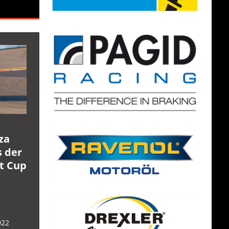
za
s der
rt Cup
022