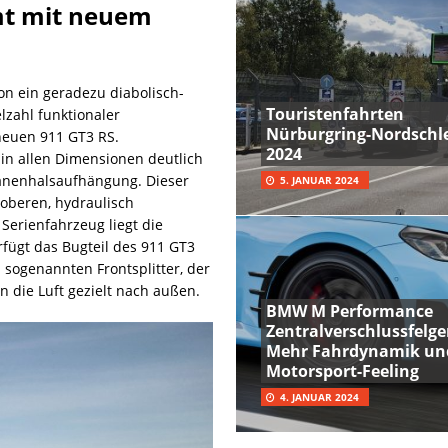
mt mit neuem
on ein geradezu diabolisch-
Touristenfahrten
lzahl funktionaler
Nürburgring-Nordschle
neuen 911 GT3 RS.
2024
in allen Dimensionen deutlich
wanenhalsaufhängung. Dieser
5. JANUAR 2024
oberen, hydraulisch
Serienfahrzeug liegt die
fügt das Bugteil des 911 GT3
 sogenannten Frontsplitter, der
n die Luft gezielt nach außen.
BMW M Performance
Zentralverschlussfelge
Mehr Fahrdynamik un
Motorsport-Feeling
4. JANUAR 2024