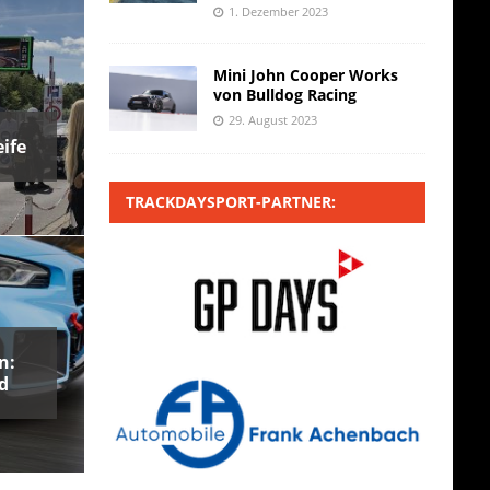
1. Dezember 2023
Mini John Cooper Works
von Bulldog Racing
29. August 2023
ife
TRACKDAYSPORT-PARTNER:
n:
d