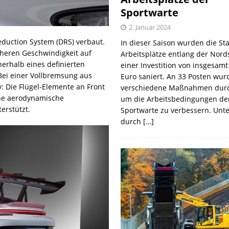
Sportwarte
2. Januar 2024
duction System (DRS) verbaut.
In dieser Saison wurden die St
heren Geschwindigkeit auf
Arbeitsplätze entlang der Nords
erhalb eines definierten
einer Investition von insgesamt
 Bei einer Vollbremsung aus
Euro saniert. An 33 Posten wur
: Die Flügel-Elemente an Front
verschiedene Maßnahmen durc
ne aerodynamische
um die Arbeitsbedingungen de
erstützt.
Sportwarte zu verbessern. Unt
durch
[…]