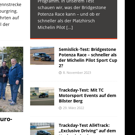
Programm. In unserem Test
Rennstrecke
schauen wir, was der Bridgestone
burgring.
Potenza Race kann – und ob er
ahrten auf
schneller als der Platzhirsch
l der
Michelin Pilot
[...]
Semislick-Test: Bridgestone
Potenza Race – schneller als
der Michelin Pilot Sport Cup
2?
8. November 2023
Trackday-Test: Mit TC
Motorsport Events auf dem
Bilster Berg
29. März 2022
uro-
Trackday-Test All4Track:
„Exclusive Driving“ auf dem