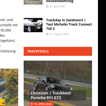
Hockenheimring
15. April 2021
and- und
Trackday in Zandvoort |
Test Michelin Track Connect
chleife mit
Teil 2
 50.000
21. August 2020
den
hgeführt,
r
erstützung
TRACKTOOLS
Christian | Tracktool:
Porsche 911 GT3
15. APRIL 2020