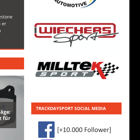
estone
 er
h
TRACKDAYSPORT SOCIAL MEDIA
äge:
 für