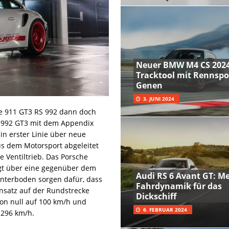
Neuer BMW M4 CS 2024
Tracktool mit Rennspo
Genen
3. JUNI 2024
e 911 GT3 RS 992 dann doch
r 992 GT3 mit dem Appendix
in erster Linie über neue
us dem Motorsport abgeleitet
e Ventiltrieb. Das Porsche
gt über eine gegenüber dem
Audi RS 6 Avant GT: M
nterboden sorgen dafür, dass
Fahrdynamik für das
nsatz auf der Rundstrecke
Dickschiff
von null auf 100 km/h und
6. FEBRUAR 2024
 296 km/h.