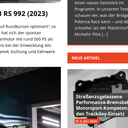
einen neuen Semislick im
Programm. In unserem Test
 RS 992 (2023)
schauen wir, was der Bridg
Potenza Race kann – und ob
auf Rundkursen optimiert“, so
schneller als der Platzhirsc
 hat sich der spontan
Michelin Pilot
[...]
ermotor mit rund 500 PS als
re bei der Entwicklung des
amik, Kühlung und Fahrwerk
NEUE ARTIKEL
Straßenzugelassene
Performance-Bremsbel
Motorsport-Kompetenz
den Trackday-Einsatz
2. JULI 2024