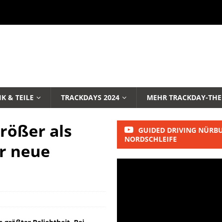
K & TEILE
TRACKDAYS 2024
MEHR TRACKDAY-TH
rößer als
GUIDED DRIVING NÜRB
NORDSCHLEIFE
er neue