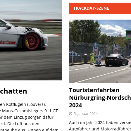
TRACKDAY-SZENE
Touristenfahrten
Schatten
Nürburgring-Nordsch
2024
n Kotflügeln (Louvers).
 Le Mans-Gesamtsiegers 911 GT1
5. Januar 2024
er dem Einzug sorgen dafür,
Auch im Jahr 2024 haben versie
ird. Die Luft aus dem
Autofahrer und Motorradfahrer
ronthaube aus. Finnen auf dem