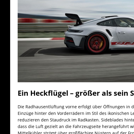
Ein Heckflügel – größer als sein 
Die Radhausentlüftung vorne erfolgt über Öffnungen in de
Einzüge hinter den Vorderrädern im Stil des ikonischen
reduzieren den Staudruck im Radkasten. Sideblades hint
dass die Luft gezielt an die Fahrzeugseite herangeführt w
Mittelkühler strömt über großflächige Nüstern auf der F