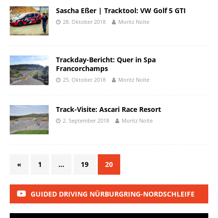
Sascha Eßer | Tracktool: VW Golf 5 GTI
28. Oktober 2018
Moritz Nolte
Trackday-Bericht: Quer in Spa
Francorchamps
25. Oktober 2018
Moritz Nolte
Track-Visite: Ascari Race Resort
2. September 2018
Moritz Nolte
«
1
…
19
20
GUIDED DRIVING NÜRBURGRING-NORDSCHLEIFE