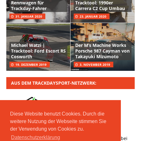
Rennwagen für
Tracktool: 1990er
Trackday-Fahrer
Carrera C2 Cup Umbau
31. JANUAR 2020
23. JANUAR 2020
Michael Watzi |
Der M’s Machine Works
Tracktool: Ford Escort RS
Porsche 987 Cayman von
Cosworth
Takayuki Mizumoto
19. DEZEMBER 2019
3. NOVEMBER 2019
AUS DEM TRACKDAYSPORT-NETZWERK:
Diese Website benutzt Cookies. Durch die
weitere Nutzung der Webseite stimmen Sie
der Verwendung von Cookies zu.
Copyright © 2020 Moritz Nolte GmbH | Mit *
Datenschutzerklärung
gekennzeichnete Links sind Affiliate-Links. Bestellt ihr bei