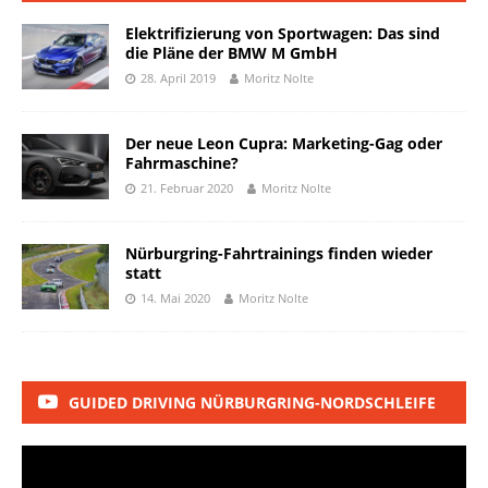
Elektrifizierung von Sportwagen: Das sind
die Pläne der BMW M GmbH
28. April 2019
Moritz Nolte
Der neue Leon Cupra: Marketing-Gag oder
Fahrmaschine?
21. Februar 2020
Moritz Nolte
Nürburgring-Fahrtrainings finden wieder
statt
14. Mai 2020
Moritz Nolte
GUIDED DRIVING NÜRBURGRING-NORDSCHLEIFE