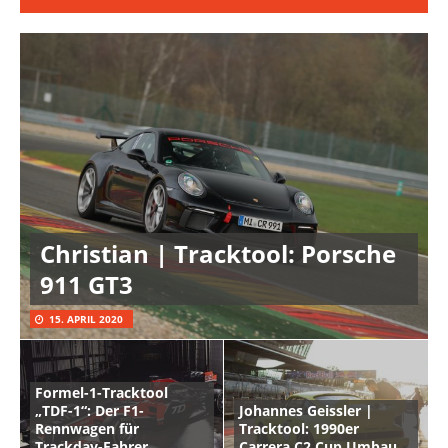
Christian | Tracktool: Porsche
911 GT3
15. APRIL 2020
Formel-1-Tracktool
„TDF-1“: Der F1-
Johannes Geissler |
Rennwagen für
Tracktool: 1990er
Trackday-Fahrer
Carrera C2 Cup Umbau