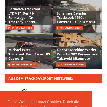
Formel-1-Tracktool
„TDF-1“: Der F1-
Johannes Geissler |
Rennwagen für
Tracktool: 1990er
Trackday-Fahrer
Carrera C2 Cup Umbau
31. JANUAR 2020
23. JANUAR 2020
Michael Watzi |
Der M’s Machine Works
Tracktool: Ford Escort RS
Porsche 987 Cayman von
Cosworth
Takayuki Mizumoto
19. DEZEMBER 2019
3. NOVEMBER 2019
AUS DEM TRACKDAYSPORT-NETZWERK:
Diese Website benutzt Cookies. Durch die