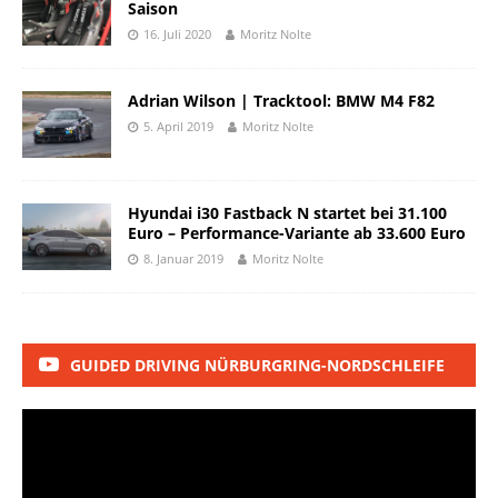
Saison
16. Juli 2020
Moritz Nolte
Adrian Wilson | Tracktool: BMW M4 F82
5. April 2019
Moritz Nolte
Hyundai i30 Fastback N startet bei 31.100
Euro – Performance-Variante ab 33.600 Euro
8. Januar 2019
Moritz Nolte
GUIDED DRIVING NÜRBURGRING-NORDSCHLEIFE