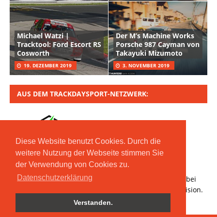
Michael Watzi |
Der M’s Machine Works
Tracktool: Ford Escort RS
Porsche 987 Cayman von
Cosworth
Takayuki Mizumoto
19. DEZEMBER 2019
3. NOVEMBER 2019
AUS DEM TRACKDAYSPORT-NETZWERK:
Diese Website benutzt Cookies. Durch die
weitere Nutzung der Webseite stimmen Sie
der Verwendung von Cookies zu.
Copyright © 2020 Moritz Nolte GmbH | Mit *
Datenschutzerklärung
gekennzeichnete Links sind Affiliate-Links. Bestellt ihr bei
den verlinkten Händlern, erhalten wir eine kleine Provision.
Verstanden.