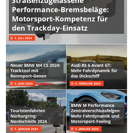
Straßenzugelassene
Performance-Bremsbeläge:
Motorsport-Kompetenz für
den Trackday-Einsatz
2. JULI 2024
Neuer BMW M4 CS 2024:
Audi RS 6 Avant GT:
Tracktool mit
Mehr Fahrdynamik für
Rennsport-Genen
das Dickschiff
3. JUNI 2024
6. FEBRUAR 2024
BMW M Performance
Touristenfahrten
Zentralverschlussfelgen:
Nürburgring-
Mehr Fahrdynamik und
Nordschleife 2024
Motorsport-Feeling
5. JANUAR 2024
4. JANUAR 2024