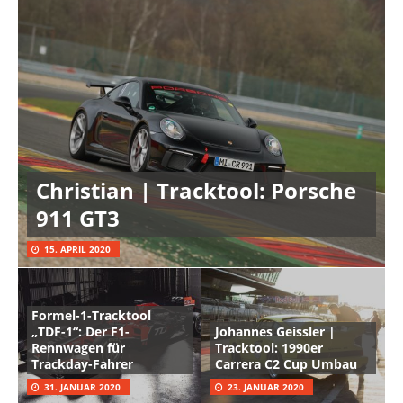
Christian | Tracktool: Porsche
911 GT3
15. APRIL 2020
Formel-1-Tracktool
„TDF-1“: Der F1-
Johannes Geissler |
Rennwagen für
Tracktool: 1990er
Trackday-Fahrer
Carrera C2 Cup Umbau
31. JANUAR 2020
23. JANUAR 2020