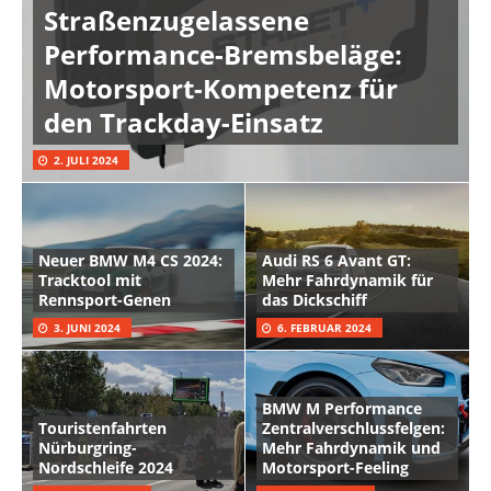
Straßenzugelassene
Performance-Bremsbeläge:
Motorsport-Kompetenz für
den Trackday-Einsatz
2. JULI 2024
Neuer BMW M4 CS 2024:
Audi RS 6 Avant GT:
Tracktool mit
Mehr Fahrdynamik für
Rennsport-Genen
das Dickschiff
3. JUNI 2024
6. FEBRUAR 2024
BMW M Performance
Touristenfahrten
Zentralverschlussfelgen:
Nürburgring-
Mehr Fahrdynamik und
Nordschleife 2024
Motorsport-Feeling