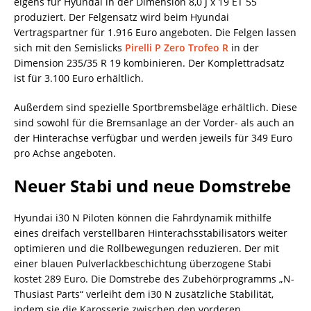
eigens für Hyundai in der Dimension 8,0 J x 19 ET 55
produziert. Der Felgensatz wird beim Hyundai
Vertragspartner für 1.916 Euro angeboten. Die Felgen lassen
sich mit den Semislicks
Pirelli P Zero Trofeo R
in der
Dimension 235/35 R 19 kombinieren. Der Komplettradsatz
ist für 3.100 Euro erhältlich.
Außerdem sind spezielle Sportbremsbeläge erhältlich. Diese
sind sowohl für die Bremsanlage an der Vorder- als auch an
der Hinterachse verfügbar und werden jeweils für 349 Euro
pro Achse angeboten.
Neuer Stabi und neue Domstrebe
Hyundai i30 N Piloten können die Fahrdynamik mithilfe
eines dreifach verstellbaren Hinterachsstabilisators weiter
optimieren und die Rollbewegungen reduzieren. Der mit
einer blauen Pulverlackbeschichtung überzogene Stabi
kostet 289 Euro. Die Domstrebe des Zubehörprogramms „N-
Thusiast Parts“ verleiht dem i30 N zusätzliche Stabilität,
indem sie die Karosserie zwischen den vorderen