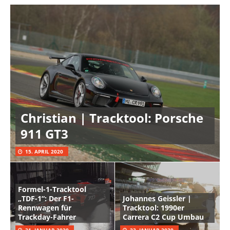
Christian | Tracktool: Porsche
911 GT3
15. APRIL 2020
Formel-1-Tracktool
„TDF-1“: Der F1-
Johannes Geissler |
Rennwagen für
Tracktool: 1990er
Trackday-Fahrer
Carrera C2 Cup Umbau
31. JANUAR 2020
23. JANUAR 2020