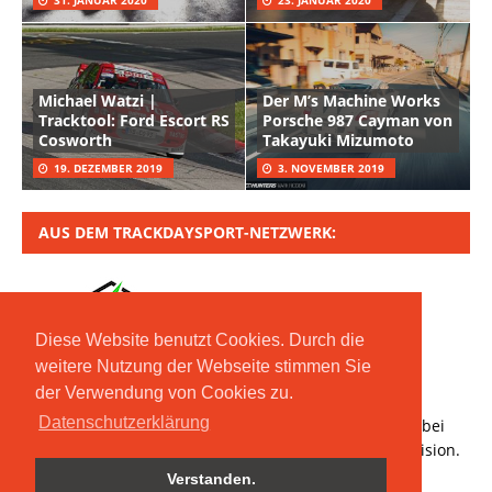
Michael Watzi |
Der M’s Machine Works
Tracktool: Ford Escort RS
Porsche 987 Cayman von
Cosworth
Takayuki Mizumoto
19. DEZEMBER 2019
3. NOVEMBER 2019
AUS DEM TRACKDAYSPORT-NETZWERK:
Diese Website benutzt Cookies. Durch die
weitere Nutzung der Webseite stimmen Sie
der Verwendung von Cookies zu.
Copyright © 2020 Moritz Nolte GmbH | Mit *
Datenschutzerklärung
gekennzeichnete Links sind Affiliate-Links. Bestellt ihr bei
den verlinkten Händlern, erhalten wir eine kleine Provision.
Verstanden.