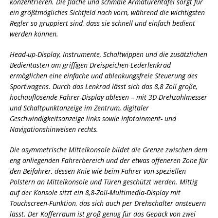
konzentrieren. Die flache und schmale Armaturentafel sorgt für
ein größtmögliches Sichtfeld nach vorn, während die wichtigsten
Regler so gruppiert sind, dass sie schnell und einfach bedient
werden können.
Head-up-Display, Instrumente, Schaltwippen und die zusätzlichen
Bedientasten am griffigen Dreispeichen-Lederlenkrad
ermöglichen eine einfache und ablenkungsfreie Steuerung des
Sportwagens. Durch das Lenkrad lässt sich das 8,8 Zoll große,
hochauflösende Fahrer-Display ablesen – mit 3D-Drehzahlmesser
und Schaltpunktanzeige im Zentrum, digitaler
Geschwindigkeitsanzeige links sowie Infotainment- und
Navigationshinweisen rechts.
Die asymmetrische Mittelkonsole bildet die Grenze zwischen dem
eng anliegenden Fahrerbereich und der etwas offeneren Zone für
den Beifahrer, dessen Knie wie beim Fahrer von speziellen
Polstern an Mittelkonsole und Türen geschützt werden. Mittig
auf der Konsole sitzt ein 8,8-Zoll-Multimedia-Display mit
Touchscreen-Funktion, das sich auch per Drehschalter ansteuern
lässt. Der Kofferraum ist groß genug für das Gepäck von zwei