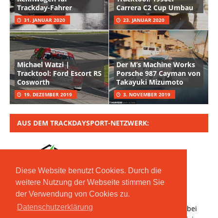
Trackday-Fahrer
Carrera C2 Cup Umbau
31. JANUAR 2020
23. JANUAR 2020
Michael Watzi |
Der M’s Machine Works
Tracktool: Ford Escort RS
Porsche 987 Cayman von
Cosworth
Takayuki Mizumoto
19. DEZEMBER 2019
3. NOVEMBER 2019
AUS DEM TRACKDAYSPORT-NETZWERK:
Diese Website benutzt Cookies. Durch die
weitere Nutzung der Webseite stimmen Sie
der Verwendung von Cookies zu.
Copyright © 2020 Moritz Nolte GmbH | Mit *
Datenschutzerklärung
gekennzeichnete Links sind Affiliate-Links. Bestellt ihr bei