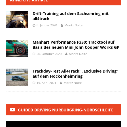
Drift-Training auf dem Sachsenring mit
all4track
8. Januar 2020
Moritz Nolte
Manhart Performance F350: Tracktool auf
Basis des neuen Mini John Cooper Works GP
26. Oktober 2020
Moritz Nolte
Trackday-Test All4Track: „Exclusive Driving“
auf dem Hockenheimring
15. April 2021
Moritz Nolte
GUIDED DRIVING NÜRBURGRING-NORDSCHLEIFE