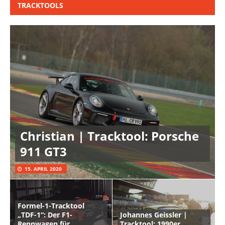
TRACKTOOLS
Christian | Tracktool: Porsche
911 GT3
15. APRIL 2020
Formel-1-Tracktool
„TDF-1“: Der F1-
Johannes Geissler |
Rennwagen für
Tracktool: 1990er