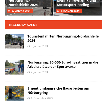
Nürburgring-
Mehr Fahrdynamik und
Nordschleife 2024
Motorsport-Feeling
5. JANUAR 2024
4. JANUAR 2024
TRACKDAY-SZENE
Touristenfahrten Nürburgring-Nordschleife
2024
5. Januar 2024
Nürburgring: 50.000-Euro-Investition in die
Arbeitsplätze der Sportwarte
2. Januar 2024
Erneut umfangreiche Bauarbeiten am
Nürburgring
1. Dezember 2023