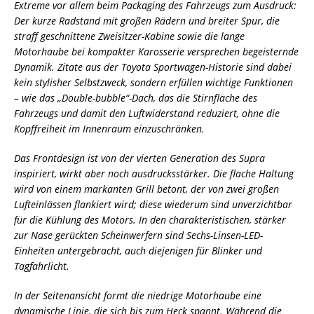
Extreme vor allem beim Packaging des Fahrzeugs zum Ausdruck:
Der kurze Radstand mit großen Rädern und breiter Spur, die
straff geschnittene Zweisitzer-Kabine sowie die lange
Motorhaube bei kompakter Karosserie versprechen begeisternde
Dynamik. Zitate aus der Toyota Sportwagen-Historie sind dabei
kein stylisher Selbstzweck, sondern erfüllen wichtige Funktionen
– wie das „Double-bubble“-Dach, das die Stirnfläche des
Fahrzeugs und damit den Luftwiderstand reduziert, ohne die
Kopffreiheit im Innenraum einzuschränken.
Das Frontdesign ist von der vierten Generation des Supra
inspiriert, wirkt aber noch ausdrucksstärker. Die flache Haltung
wird von einem markanten Grill betont, der von zwei großen
Lufteinlässen flankiert wird; diese wiederum sind unverzichtbar
für die Kühlung des Motors. In den charakteristischen, stärker
zur Nase gerückten Scheinwerfern sind Sechs-Linsen-LED-
Einheiten untergebracht, auch diejenigen für Blinker und
Tagfahrlicht.
In der Seitenansicht formt die niedrige Motorhaube eine
dynamische Linie, die sich bis zum Heck spannt. Während die