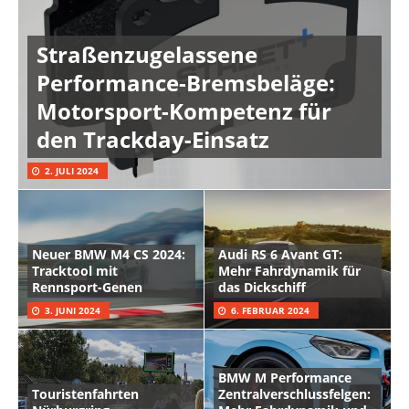
Straßenzugelassene
Performance-Bremsbeläge:
Motorsport-Kompetenz für
den Trackday-Einsatz
2. JULI 2024
Neuer BMW M4 CS 2024:
Audi RS 6 Avant GT:
Tracktool mit
Mehr Fahrdynamik für
Rennsport-Genen
das Dickschiff
3. JUNI 2024
6. FEBRUAR 2024
BMW M Performance
Touristenfahrten
Zentralverschlussfelgen: