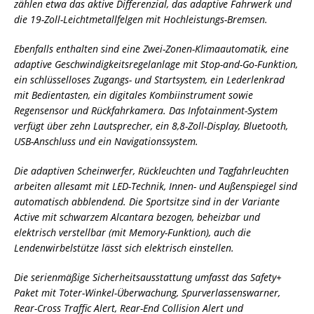
zählen etwa das aktive Differenzial, das adaptive Fahrwerk und
die 19-Zoll-Leichtmetallfelgen mit Hochleistungs-Bremsen.
Ebenfalls enthalten sind eine Zwei-Zonen-Klimaautomatik, eine
adaptive Geschwindigkeitsregelanlage mit Stop-and-Go-Funktion,
ein schlüsselloses Zugangs- und Startsystem, ein Lederlenkrad
mit Bedientasten, ein digitales Kombiinstrument sowie
Regensensor und Rückfahrkamera. Das Infotainment-System
verfügt über zehn Lautsprecher, ein 8,8-Zoll-Display, Bluetooth,
USB-Anschluss und ein Navigationssystem.
Die adaptiven Scheinwerfer, Rückleuchten und Tagfahrleuchten
arbeiten allesamt mit LED-Technik, Innen- und Außenspiegel sind
automatisch abblendend. Die Sportsitze sind in der Variante
Active mit schwarzem Alcantara bezogen, beheizbar und
elektrisch verstellbar (mit Memory-Funktion), auch die
Lendenwirbelstütze lässt sich elektrisch einstellen.
Die serienmäßige Sicherheitsausstattung umfasst das Safety+
Paket mit Toter-Winkel-Überwachung, Spurverlassenswarner,
Rear-Cross Traffic Alert, Rear-End Collision Alert und