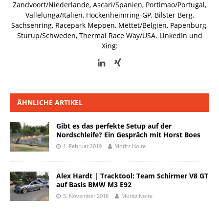
Zandvoort/Niederlande, Ascari/Spanien, Portimao/Portugal,
Vallelunga/Italien, Hockenheimring-GP, Bilster Berg,
Sachsenring, Racepark Meppen, Mettet/Belgien, Papenburg,
Sturup/Schweden, Thermal Race Way/USA.
LinkedIn und
Xing:
ÄHNLICHE ARTIKEL
Gibt es das perfekte Setup auf der
Nordschleife? Ein Gespräch mit Horst Boes
1. Februar 2019
Moritz Nolte
Alex Hardt | Tracktool: Team Schirmer V8 GT
auf Basis BMW M3 E92
5. November 2018
Moritz Nolte