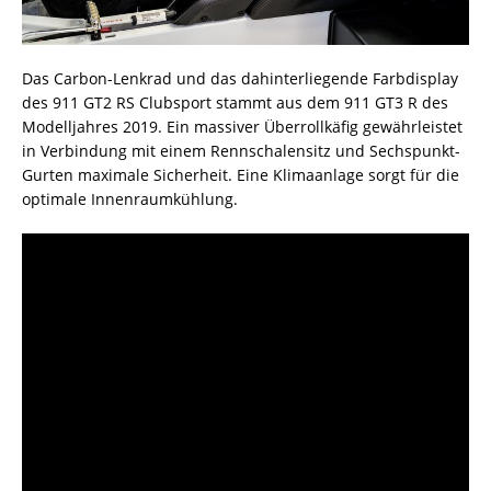
Das Carbon-Lenkrad und das dahinterliegende Farbdisplay
des 911 GT2 RS Clubsport stammt aus dem 911 GT3 R des
Modelljahres 2019. Ein massiver Überrollkäfig gewährleistet
in Verbindung mit einem Rennschalensitz und Sechspunkt-
Gurten maximale Sicherheit. Eine Klimaanlage sorgt für die
optimale Innenraumkühlung.