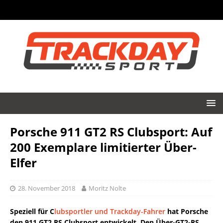
Porsche 911 GT2 RS Clubsport: Auf
200 Exemplare limitierter Über-
Elfer
28. November 2018
Moritz Nolte
Speziell für C
lubsportler und Trackday-Fahrer
hat Porsche
den 911 GT2 RS Clubsport entwickelt. Den Über-GT2-RS