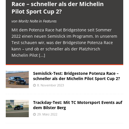
Race – schneller als der Michelin
Pilot Sport Cup 2?
von Moritz Nolte in Features
Mit dem Potenza Race hat Bridgestone seit Sommer
2022 einen neuen Semislick im Programm. In unserem
Test schauen wir, was der Bridgestone Potenza Race
kann – und ob er schneller als der Platzhirsch
Michelin Pilot
[...]
Semislick-Test: Bridgestone Potenza Race –
schneller als der Michelin Pilot Sport Cup 2?
8. November 2023
Trackday-Test: Mit TC Motorsport Events auf
dem Bilster Berg
29. März 2022