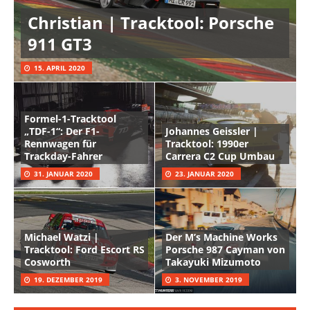
Christian | Tracktool: Porsche
911 GT3
15. APRIL 2020
Formel-1-Tracktool
„TDF-1“: Der F1-
Johannes Geissler |
Rennwagen für
Tracktool: 1990er
Trackday-Fahrer
Carrera C2 Cup Umbau
31. JANUAR 2020
23. JANUAR 2020
Michael Watzi |
Der M’s Machine Works
Tracktool: Ford Escort RS
Porsche 987 Cayman von
Cosworth
Takayuki Mizumoto
19. DEZEMBER 2019
3. NOVEMBER 2019