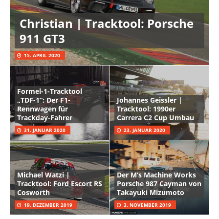
Christian | Tracktool: Porsche
911 GT3
15. APRIL 2020
Formel-1-Tracktool
„TDF-1“: Der F1-
Johannes Geissler |
Rennwagen für
Tracktool: 1990er
Trackday-Fahrer
Carrera C2 Cup Umbau
31. JANUAR 2020
23. JANUAR 2020
Michael Watzi |
Der M’s Machine Works
Tracktool: Ford Escort RS
Porsche 987 Cayman von
Cosworth
Takayuki Mizumoto
19. DEZEMBER 2019
3. NOVEMBER 2019