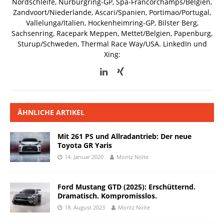
Nordschleife, Nürburgring-GP, Spa-Francorchamps/Belgien,
Zandvoort/Niederlande, Ascari/Spanien, Portimao/Portugal,
Vallelunga/Italien, Hockenheimring-GP, Bilster Berg,
Sachsenring, Racepark Meppen, Mettet/Belgien, Papenburg,
Sturup/Schweden, Thermal Race Way/USA.
LinkedIn und
Xing:
ÄHNLICHE ARTIKEL
Mit 261 PS und Allradantrieb: Der neue
Toyota GR Yaris
14. Januar 2020
Moritz Nolte
Ford Mustang GTD (2025): Erschütternd.
Dramatisch. Kompromisslos.
18. August 2023
Moritz Nolte