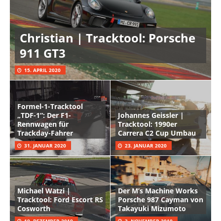
Christian | Tracktool: Porsche
911 GT3
15. APRIL 2020
Formel-1-Tracktool
„TDF-1“: Der F1-
Johannes Geissler |
Rennwagen für
Tracktool: 1990er
Trackday-Fahrer
Carrera C2 Cup Umbau
31. JANUAR 2020
23. JANUAR 2020
Michael Watzi |
Der M’s Machine Works
Tracktool: Ford Escort RS
Porsche 987 Cayman von
Cosworth
Takayuki Mizumoto