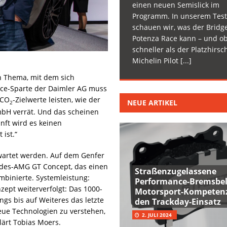
einen neuen Semislick im
Programm. In unserem Test
schauen wir, was der Bridg
Potenza Race kann – und ob
schneller als der Platzhirsc
Michelin Pilot
[...]
in Thema, mit dem sich
ce-Sparte der Daimler AG muss
 CO
-Zielwerte leisten, wie der
NEUE ARTIKEL
2
bH verrät. Und das scheinen
nft wird es keinen
 ist.“
rwartet werden. Auf dem Genfer
edes-AMG GT Concept, das einen
Straßenzugelassene
mbinierte. Systemleistung:
Performance-Bremsbel
pt weiterverfolgt: Das 1000-
Motorsport-Kompetenz
gs bis auf Weiteres das letzte
den Trackday-Einsatz
eue Technologien zu verstehen,
2. JULI 2024
lärt Tobias Moers.