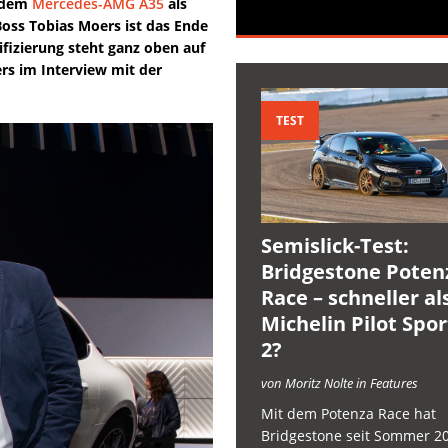
t dem
Mercedes-AMG A35
als
oss Tobias Moers ist das Ende
fizierung steht ganz oben auf
s im Interview mit der
TEST
Semislick-Test:
Bridgestone Poten
Race – schneller al
Michelin Pilot Spo
2?
von Moritz Nolte in Features
Mit dem Potenza Race hat
Bridgestone seit Sommer 2