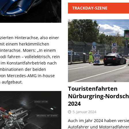
TRACKDAY-SZENE
zierten Hinterachse, also einer
mit einem herkömmlichen
interachse. Moers: „In einem
i fahren – vollelektrisch, rein
 im Konstantfahrbetrieb nach
Kombinationen der beiden
 von Mercedes-AMG in-house
s aufgebaut.
Touristenfahrten
Nürburgring-Nordsch
2024
5. Januar 2024
Auch im Jahr 2024 haben versie
Autofahrer und Motorradfahrer