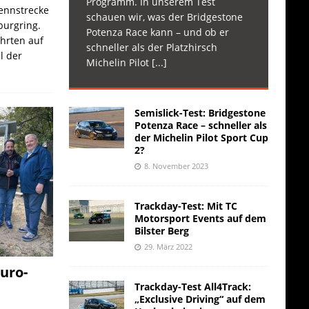
Programm. In unserem Test
Rennstrecke
schauen wir, was der Bridgestone
burgring.
Potenza Race kann – und ob er
ahrten auf
schneller als der Platzhirsch
l der
Michelin Pilot
[...]
Semislick-Test: Bridgestone
Potenza Race – schneller als
der Michelin Pilot Sport Cup
2?
8. November 2023
Trackday-Test: Mit TC
Motorsport Events auf dem
Bilster Berg
29. März 2022
uro-
Trackday-Test All4Track:
„Exclusive Driving“ auf dem