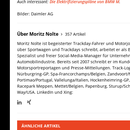
Auch interessant:
Die Elektrifizierungspläne von BMW M
.
Bilder: Daimler AG
Über Moritz Nolte
357 Artikel
Moritz Nolte ist begeisterter Trackday-Fahrer und Motorjo
über Sportwagen und Trackdays schreibt, arbeitet er als 
Spezialist und freier Social-Media-Manager für Unterne
Automobilindustrie. Bereits seit 2007 schreibt er im Kun
Motorsportreportagen und Presse-Mitteilungen. Track-Log
Nürburgring-GP, Spa-Francorchamps/Belgien, Zandvoort/N
Portimao/Portugal, Vallelunga/Italien, Hockenheimring-GP, 
Racepark Meppen, Mettet/Belgien, Papenburg, Sturup/Sc
Way/USA.
LinkedIn und Xing:
ÄHNLICHE ARTIKEL