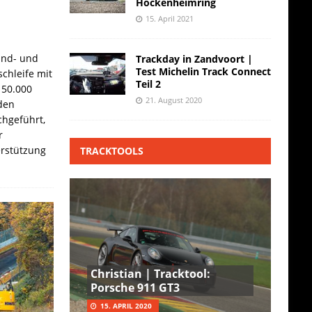
Hockenheimring
15. April 2021
and- und
Trackday in Zandvoort |
Test Michelin Track Connect
chleife mit
Teil 2
 50.000
21. August 2020
den
hgeführt,
r
erstützung
TRACKTOOLS
Christian | Tracktool:
Porsche 911 GT3
15. APRIL 2020