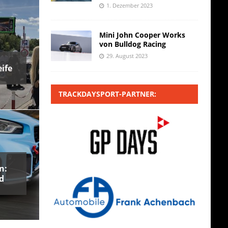
1. Dezember 2023
Mini John Cooper Works
von Bulldog Racing
29. August 2023
ife
TRACKDAYSPORT-PARTNER:
n:
d