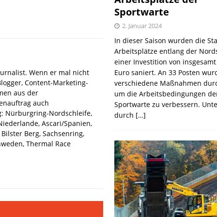
Sportwarte
2. Januar 2024
In dieser Saison wurden die St
Arbeitsplätze entlang der Nords
einer Investition von insgesamt
urnalist. Wenn er mal nicht
Euro saniert. An 33 Posten wur
Blogger, Content-Marketing-
verschiedene Maßnahmen durc
hmen aus der
um die Arbeitsbedingungen de
denauftrag auch
Sportwarte zu verbessern. Unt
: Nürburgring-Nordschleife,
durch
[…]
iederlande, Ascari/Spanien,
Bilster Berg, Sachsenring,
hweden, Thermal Race