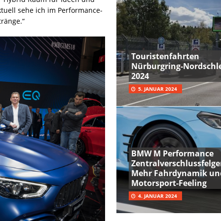
Aktuell sehe ich im Performance-
tränge.“
Touristenfahrten
Nürburgring-Nordschle
2024
5. JANUAR 2024
BMW M Performance
Zentralverschlussfelge
Mehr Fahrdynamik un
Motorsport-Feeling
4. JANUAR 2024