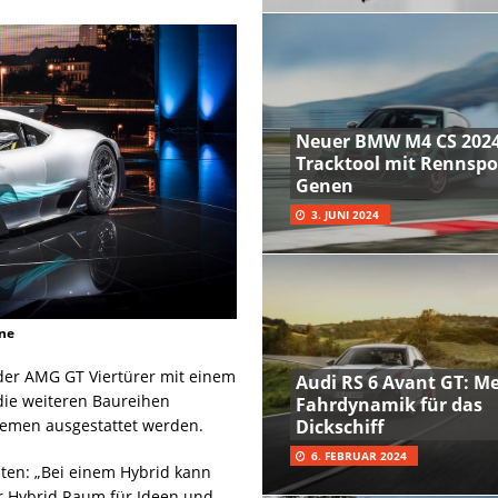
Neuer BMW M4 CS 2024
Tracktool mit Rennspo
Genen
3. JUNI 2024
ne
der AMG GT Viertürer mit einem
Audi RS 6 Avant GT: M
 die weiteren Baureihen
Fahrdynamik für das
emen ausgestattet werden.
Dickschiff
6. FEBRUAR 2024
iten: „Bei einem Hybrid kann
r Hybrid Raum für Ideen und