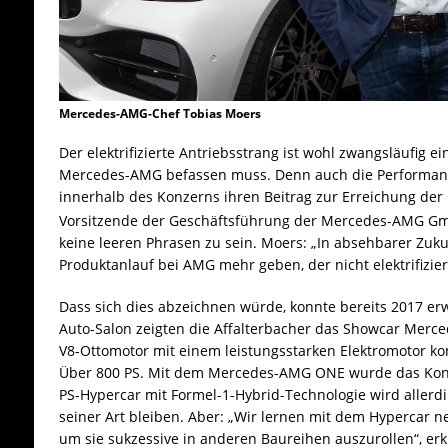
Mercedes-AMG-Chef Tobias Moers
Der elektrifizierte Antriebsstrang ist wohl zwangsläufig e
Mercedes-AMG befassen muss. Denn auch die Performan
innerhalb des Konzerns ihren Beitrag zur Erreichung der
Vorsitzende der Geschäftsführung der Mercedes-AMG Gm
keine leeren Phrasen zu sein. Moers: „In absehbarer Zuku
Produktanlauf bei AMG mehr geben, der nicht elektrifiziert
Dass sich dies abzeichnen würde, konnte bereits 2017 e
Auto-Salon zeigten die Affalterbacher das Showcar Merc
V8-Ottomotor mit einem leistungsstarken Elektromotor ko
Über 800 PS. Mit dem Mercedes-AMG ONE wurde das Konze
PS-Hypercar mit Formel-1-Hybrid-Technologie wird allerdin
seiner Art bleiben. Aber: „Wir lernen mit dem Hypercar n
um sie sukzessive in anderen Baureihen auszurollen“, erk