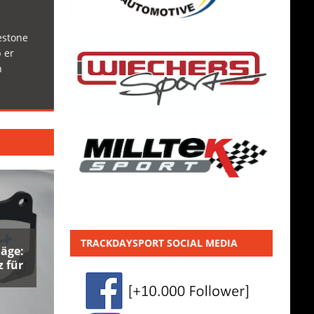
estone
 er
h
TRACKDAYSPORT SOCIAL MEDIA
äge:
 für