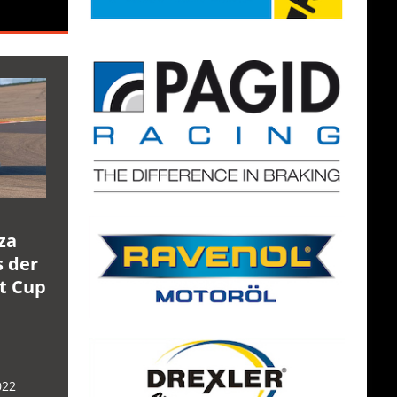
za
s der
rt Cup
022