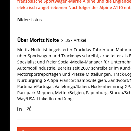
französische Sportwagen-Marke Alpine und die Engländ
elektrisch angetriebenen Nachfolger der Alpine A110 en
Bilder: Lotus
Über Moritz Nolte
357 Artikel
Moritz Nolte ist begeisterter Trackday-Fahrer und Motorjo
über Sportwagen und Trackdays schreibt, arbeitet er als 
Spezialist und freier Social-Media-Manager für Unterne
Automobilindustrie. Bereits seit 2007 schreibt er im Kun
Motorsportreportagen und Presse-Mitteilungen. Track-Log
Nürburgring-GP, Spa-Francorchamps/Belgien, Zandvoort/N
Portimao/Portugal, Vallelunga/Italien, Hockenheimring-GP, 
Racepark Meppen, Mettet/Belgien, Papenburg, Sturup/Sc
Way/USA.
LinkedIn und Xing: