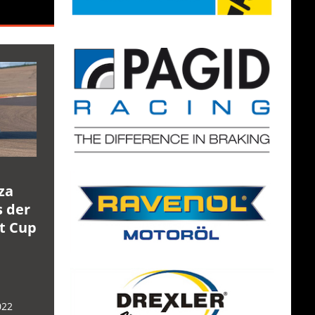
za
s der
rt Cup
022