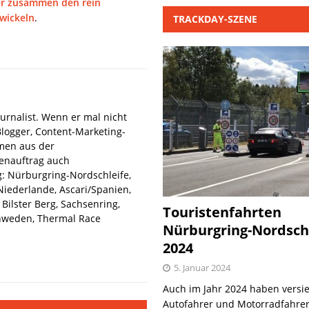
er zusammen den rein
twickeln
.
TRACKDAY-SZENE
urnalist. Wenn er mal nicht
Blogger, Content-Marketing-
hmen aus der
denauftrag auch
: Nürburgring-Nordschleife,
iederlande, Ascari/Spanien,
Bilster Berg, Sachsenring,
Touristenfahrten
hweden, Thermal Race
Nürburgring-Nordsch
2024
5. Januar 2024
Auch im Jahr 2024 haben versie
Autofahrer und Motorradfahrer