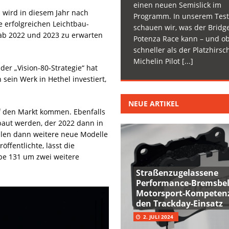
einen neuen Semislick im
a wird in diesem Jahr nach
Programm. In unserem Test
e erfolgreichen Leichtbau-
schauen wir, was der Bridg
 ab 2022 und 2023 zu erwarten
Potenza Race kann – und ob
schneller als der Platzhirsc
Michelin Pilot
[...]
der „Vision-80-Strategie“ hat
sein Werk in Hethel investiert,
NEUE ARTIKEL
uf den Markt kommen. Ebenfalls
baut werden, der 2022 dann in
ollen dann weitere neue Modelle
öffentlichte, lässt die
ype 131 um zwei weitere
Straßenzugelassene
Performance-Bremsbel
Motorsport-Kompetenz
den Trackday-Einsatz
2. JULI 2024