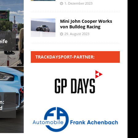
1. Dezember 2023
Mini John Cooper Works
von Bulldog Racing
29. August 2023
ife
TRACKDAYSPORT-PARTNER:
n:
d