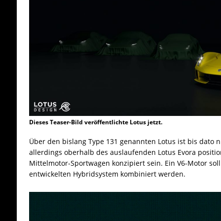
Dieses Teaser-Bild veröffentlichte Lotus jetzt.
Über den bislang Type 131 genannten Lotus ist bis dato nic
allerdings oberhalb des auslaufenden Lotus Evora position
Mittelmotor-Sportwagen konzipiert sein. Ein V6-Motor sol
entwickelten Hybridsystem kombiniert werden.