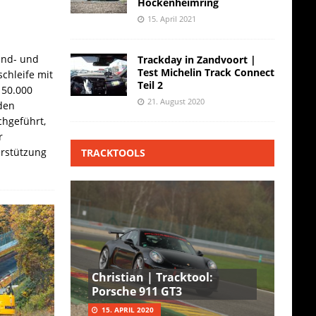
Hockenheimring
15. April 2021
and- und
Trackday in Zandvoort |
Test Michelin Track Connect
chleife mit
Teil 2
 50.000
21. August 2020
den
hgeführt,
r
erstützung
TRACKTOOLS
Christian | Tracktool:
Porsche 911 GT3
15. APRIL 2020