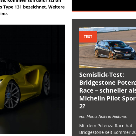
ente. Kommen soll dafür schon
ls Type 131 bezeichnet. Weitere
ine.
TEST
Semislick-Test:
Bridgestone Poten
Race – schneller al
Michelin Pilot Spo
2?
von Moritz Nolte in Features
Mit dem Potenza Race hat
Bridgestone seit Sommer 2