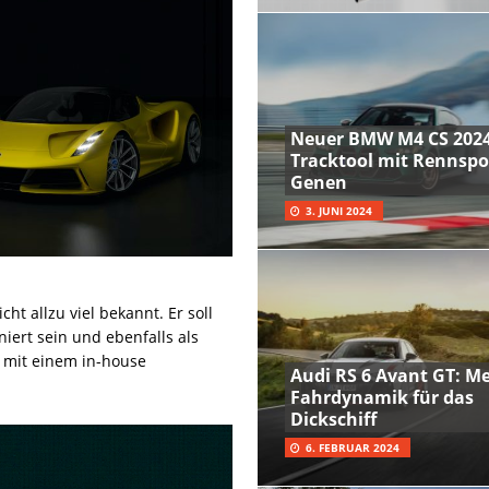
Neuer BMW M4 CS 2024
Tracktool mit Rennspo
Genen
3. JUNI 2024
ht allzu viel bekannt. Er soll
iert sein und ebenfalls als
l mit einem in-house
Audi RS 6 Avant GT: M
Fahrdynamik für das
Dickschiff
6. FEBRUAR 2024