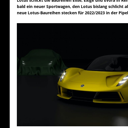
Lotus schickt die Baureihen Elise, Exige und Evora in R
bald ein neuer Sportwagen, den Lotus bislang schlicht a
neue Lotus-Baureihen stecken für 2022/2023 in der Pipel