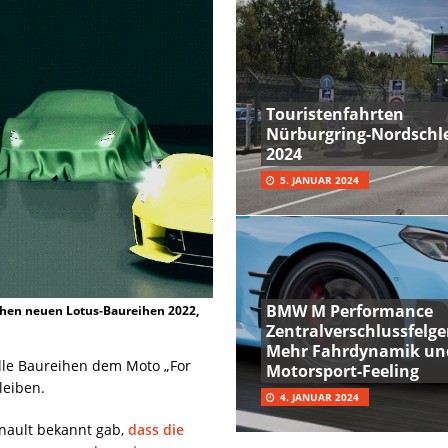
Touristenfahrten
Nürburgring-Nordschle
2024
5. JANUAR 2024
BMW M Performance
ichen neuen Lotus-Baureihen 2022,
Zentralverschlussfelge
Mehr Fahrdynamik un
alle Baureihen dem Moto „For
Motorsport-Feeling
leiben.
4. JANUAR 2024
enault bekannt gab,
dass die