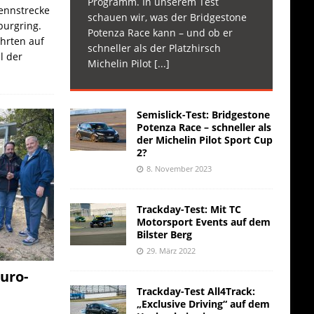
Programm. In unserem Test
Rennstrecke
schauen wir, was der Bridgestone
burgring.
Potenza Race kann – und ob er
ahrten auf
schneller als der Platzhirsch
l der
Michelin Pilot
[...]
Semislick-Test: Bridgestone
Potenza Race – schneller als
der Michelin Pilot Sport Cup
2?
8. November 2023
Trackday-Test: Mit TC
Motorsport Events auf dem
Bilster Berg
29. März 2022
uro-
Trackday-Test All4Track:
„Exclusive Driving“ auf dem