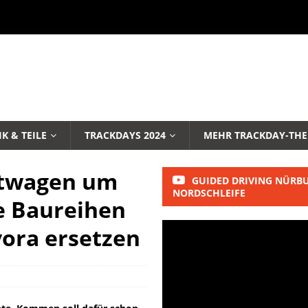
K & TEILE
TRACKDAYS 2024
MEHR TRACKDAY-TH
rtwagen um
GUIDED DRIVING NÜRB
NORDSCHLEIFE
e Baureihen
Evora ersetzen