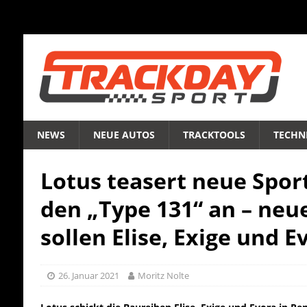
NEWS
NEUE AUTOS
TRACKTOOLS
TECHNI
Lotus teasert neue Spo
den „Type 131“ an – neu
sollen Elise, Exige und 
26. Januar 2021
Moritz Nolte