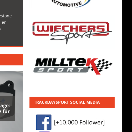
estone
 er
h
TRACKDAYSPORT SOCIAL MEDIA
äge:
 für