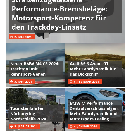
Performance-Bremsbeläge:
Motorsport-Kompetenz für
den Trackday-Einsatz
2. JULI 2024
Neuer BMW M4 CS 2024:
Audi RS 6 Avant GT:
Tracktool mit
Mehr Fahrdynamik für
Rennsport-Genen
das Dickschiff
3. JUNI 2024
6. FEBRUAR 2024
BMW M Performance
Touristenfahrten
Zentralverschlussfelgen:
Nürburgring-
Mehr Fahrdynamik und
Nordschleife 2024
Motorsport-Feeling
5. JANUAR 2024
4. JANUAR 2024