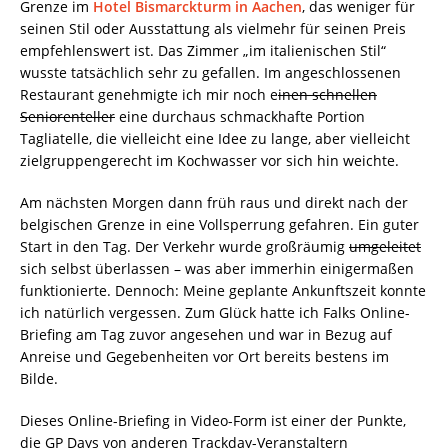
Grenze im
Hotel Bismarckturm in Aachen
, das weniger für
seinen Stil oder Ausstattung als vielmehr für seinen Preis
empfehlenswert ist. Das Zimmer „im italienischen Stil“
wusste tatsächlich sehr zu gefallen. Im angeschlossenen
Restaurant genehmigte ich mir noch e
inen schnellen
Seniorenteller
eine durchaus schmackhafte Portion
Tagliatelle, die vielleicht eine Idee zu lange, aber vielleicht
zielgruppengerecht im Kochwasser vor sich hin weichte.
Am nächsten Morgen dann früh raus und direkt nach der
belgischen Grenze in eine Vollsperrung gefahren. Ein guter
Start in den Tag. Der Verkehr wurde großräumig
umgeleitet
sich selbst überlassen – was aber immerhin einigermaßen
funktionierte. Dennoch: Meine geplante Ankunftszeit konnte
ich natürlich vergessen. Zum Glück hatte ich Falks Online-
Briefing am Tag zuvor angesehen und war in Bezug auf
Anreise und Gegebenheiten vor Ort bereits bestens im
Bilde.
Dieses Online-Briefing in Video-Form ist einer der Punkte,
die GP Days von anderen Trackday-Veranstaltern