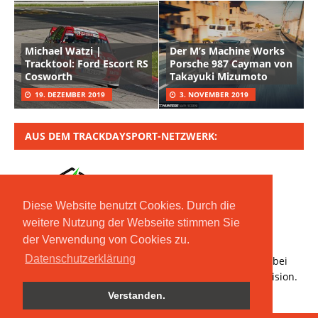
Michael Watzi |
Der M’s Machine Works
Tracktool: Ford Escort RS
Porsche 987 Cayman von
Cosworth
Takayuki Mizumoto
19. DEZEMBER 2019
3. NOVEMBER 2019
AUS DEM TRACKDAYSPORT-NETZWERK:
Diese Website benutzt Cookies. Durch die
weitere Nutzung der Webseite stimmen Sie
der Verwendung von Cookies zu.
Copyright © 2020 Moritz Nolte GmbH | Mit *
Datenschutzerklärung
gekennzeichnete Links sind Affiliate-Links. Bestellt ihr bei
den verlinkten Händlern, erhalten wir eine kleine Provision.
Verstanden.