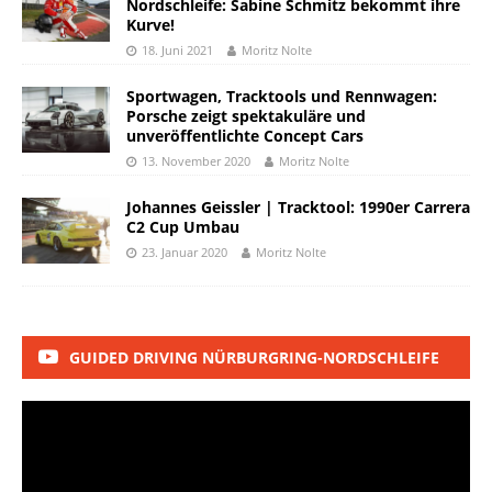
Nordschleife: Sabine Schmitz bekommt ihre
Kurve!
18. Juni 2021
Moritz Nolte
Sportwagen, Tracktools und Rennwagen:
Porsche zeigt spektakuläre und
unveröffentlichte Concept Cars
13. November 2020
Moritz Nolte
Johannes Geissler | Tracktool: 1990er Carrera
C2 Cup Umbau
23. Januar 2020
Moritz Nolte
GUIDED DRIVING NÜRBURGRING-NORDSCHLEIFE