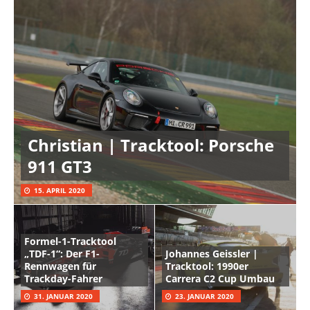
Christian | Tracktool: Porsche
911 GT3
15. APRIL 2020
Formel-1-Tracktool
„TDF-1“: Der F1-
Johannes Geissler |
Rennwagen für
Tracktool: 1990er
Trackday-Fahrer
Carrera C2 Cup Umbau
31. JANUAR 2020
23. JANUAR 2020