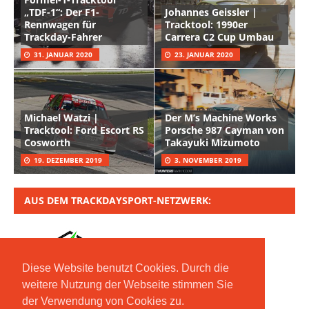
„TDF-1“: Der F1-
Johannes Geissler |
Rennwagen für
Tracktool: 1990er
Trackday-Fahrer
Carrera C2 Cup Umbau
31. JANUAR 2020
23. JANUAR 2020
Michael Watzi |
Der M’s Machine Works
Tracktool: Ford Escort RS
Porsche 987 Cayman von
Cosworth
Takayuki Mizumoto
19. DEZEMBER 2019
3. NOVEMBER 2019
AUS DEM TRACKDAYSPORT-NETZWERK:
Diese Website benutzt Cookies. Durch die
weitere Nutzung der Webseite stimmen Sie
der Verwendung von Cookies zu.
Copyright © 2020 Moritz Nolte GmbH | Mit *