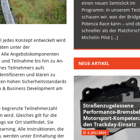
einen neuen Semislick im
Programm. In unserem Test
schauen wir, was der Bridg
Potenza Race kann – und ob
schneller als der Platzhirsc
Michelin Pilot
[...]
l jedes Konzept entwickelt wird
täten unter der
n. Alle Angebotskomponenten
 und Teilnahme bis hin zu An-
NEUE ARTIKEL
nes Teilnehmers aufs
entifizieren und klären zu
en hohen Sicherheitsstandards
rieb & Business Development am
Straßenzugelassene
e begrenzte Teilnehmerzahl
Performance-Bremsbel
 wird. Gleiches gilt für die
Motorsport-Kompetenz
s vor Ort stattfindet. Sie
den Trackday-Einsatz
arning. Alle Instruktionen, die
2. JULI 2024
, werden unter Einhaltung der