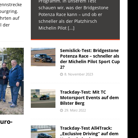
Programm. In unserem Test
Rennstrecke
schauen wir, was der Bridgestone
burgring.
Potenza Race kann – und ob er
ahrten auf
schneller als der Platzhirsch
l der
Michelin Pilot
[...]
Semislick-Test: Bridgestone
Potenza Race – schneller als
der Michelin Pilot Sport Cup
2?
8. November 2023
Trackday-Test: Mit TC
Motorsport Events auf dem
Bilster Berg
29. März 2022
uro-
Trackday-Test All4Track:
„Exclusive Driving“ auf dem