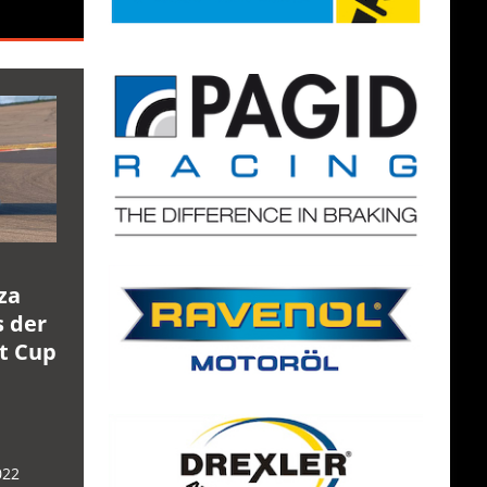
za
s der
rt Cup
022