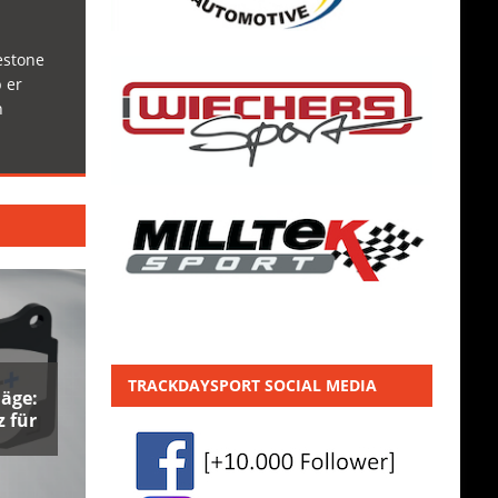
estone
 er
h
TRACKDAYSPORT SOCIAL MEDIA
äge:
 für