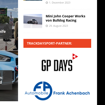
1. Dezember 2023
Mini John Cooper Works
von Bulldog Racing
29. August 2023
ife
TRACKDAYSPORT-PARTNER:
n:
d