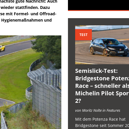
 nächste gute Nachricht: Auch
 wieder stattfinden. Dazu
rse mit Formel- und Offroad-
rte Hygienemaßnahmen und
TEST
Semislick-Test:
Bridgestone Poten
Race – schneller al
Michelin Pilot Spo
2?
von Moritz Nolte in Features
Mit dem Potenza Race hat
Bridgestone seit Sommer 2