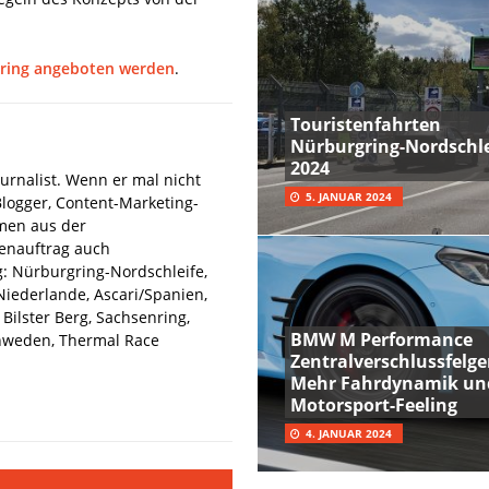
gring angeboten werden
.
Touristenfahrten
Nürburgring-Nordschle
2024
urnalist. Wenn er mal nicht
5. JANUAR 2024
Blogger, Content-Marketing-
hmen aus der
denauftrag auch
: Nürburgring-Nordschleife,
iederlande, Ascari/Spanien,
Bilster Berg, Sachsenring,
BMW M Performance
hweden, Thermal Race
Zentralverschlussfelge
Mehr Fahrdynamik un
Motorsport-Feeling
4. JANUAR 2024