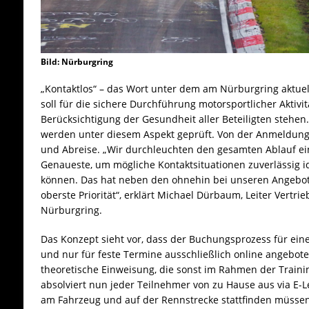
Bild: Nürburgring
„Kontaktlos“ – das Wort unter dem am Nürburgring aktuel
soll für die sichere Durchführung motorsportlicher Aktivi
Berücksichtigung der Gesundheit aller Beteiligten stehe
werden unter diesem Aspekt geprüft. Von der Anmeldung
und Abreise. „Wir durchleuchten den gesamten Ablauf ei
Genaueste, um mögliche Kontaktsituationen zuverlässig id
können. Das hat neben den ohnehin bei unseren Angebot
oberste Priorität“, erklärt Michael Dürbaum, Leiter Vert
Nürburgring.
Das Konzept sieht vor, dass der Buchungsprozess für ein
und nur für feste Termine ausschließlich online angeboten
theoretische Einweisung, die sonst im Rahmen der Training
absolviert nun jeder Teilnehmer von zu Hause aus via E-Le
am Fahrzeug und auf der Rennstrecke stattfinden müssen