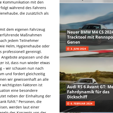
e Kommunikation mit den
erfolgt während des Fahrens
enehaube, die zusätzlich als
 mit dem eigenen Fahrzeug
Neuer BMW M4 CS 2024
eiterführende Maßnahmen
Tracktool mit Rennspo
 nach jedem Teilnehmer
Genen
, wie Helm, Hygienehaube oder
3. JUNI 2024
professionell gereinigt.
ie Angebote anpassen und die
er ist, dass nun wieder etwas
tung – wir schauen nun nach
m und fordert gleichzeitig
nnen wir gewissenhaft an alle
 wichtigsten Faktoren ist
Audi RS 6 Avant GT: M
tuation eine besondere
Fahrdynamik für das
tet neben der Einhaltung der
Dickschiff
nk fühlt.“ Personen, die
6. FEBRUAR 2024
sen, werden laut einer
Regeln des Konzepts von der