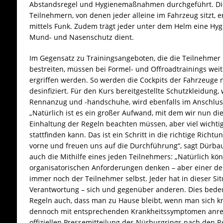
Abstandsregel und Hygienemaßnahmen durchgeführt. Di
Teilnehmern, von denen jeder alleine im Fahrzeug sitzt, 
mittels Funk. Zudem trägt jeder unter dem Helm eine Hygi
Mund- und Nasenschutz dient.
Im Gegensatz zu Trainingsangeboten, die die Teilnehmer
bestreiten, müssen bei Formel- und Offroadtrainings w
ergriffen werden. So werden die Cockpits der Fahrzeuge
desinfiziert. Für den Kurs bereitgestellte Schutzkleidung
Rennanzug und -handschuhe, wird ebenfalls im Anschluss 
„Natürlich ist es ein großer Aufwand, mit dem wir nun d
Einhaltung der Regeln beachten müssen, aber viel wichtig
stattfinden kann. Das ist ein Schritt in die richtige Rich
vorne und freuen uns auf die Durchführung“, sagt Dürbau
auch die Mithilfe eines jeden Teilnehmers: „Natürlich kö
organisatorischen Anforderungen denken – aber einer der
immer noch der Teilnehmer selbst. Jeder hat in dieser Si
Verantwortung – sich und gegenüber anderen. Dies bedeu
Regeln auch, dass man zu Hause bleibt, wenn man sich kra
dennoch mit entsprechenden Krankheitssymptomen anrei
offiziellen Pressemitteilung des Nürburgrings nach den 