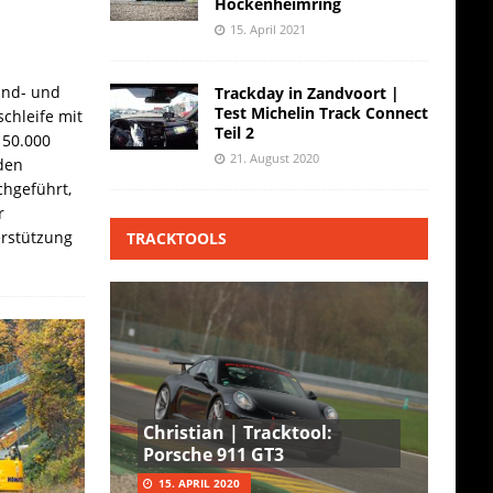
Hockenheimring
15. April 2021
and- und
Trackday in Zandvoort |
Test Michelin Track Connect
chleife mit
Teil 2
 50.000
21. August 2020
den
hgeführt,
r
erstützung
TRACKTOOLS
Christian | Tracktool:
Porsche 911 GT3
15. APRIL 2020