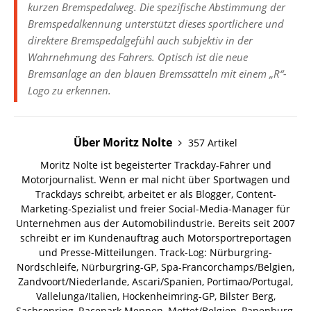
kurzen Bremspedalweg. Die spezifische Abstimmung der
Bremspedalkennung unterstützt dieses sportlichere und
direktere Bremspedalgefühl auch subjektiv in der
Wahrnehmung des Fahrers. Optisch ist die neue
Bremsanlage an den blauen Bremssätteln mit einem „R“-
Logo zu erkennen.
Über Moritz Nolte
357 Artikel
Moritz Nolte ist begeisterter Trackday-Fahrer und
Motorjournalist. Wenn er mal nicht über Sportwagen und
Trackdays schreibt, arbeitet er als Blogger, Content-
Marketing-Spezialist und freier Social-Media-Manager für
Unternehmen aus der Automobilindustrie. Bereits seit 2007
schreibt er im Kundenauftrag auch Motorsportreportagen
und Presse-Mitteilungen. Track-Log: Nürburgring-
Nordschleife, Nürburgring-GP, Spa-Francorchamps/Belgien,
Zandvoort/Niederlande, Ascari/Spanien, Portimao/Portugal,
Vallelunga/Italien, Hockenheimring-GP, Bilster Berg,
Sachsenring, Racepark Meppen, Mettet/Belgien, Papenburg,