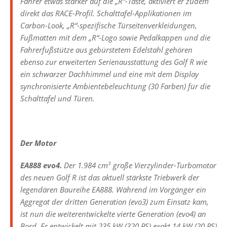
Fahrer etwas stärker auf die „R“-Taste, aktiviert er zudem
direkt das RACE-Profil. Schalttafel-Applikationen im
Carbon-Look, „R“-spezifische Türseitenverkleidungen,
Fußmatten mit dem „R“-Logo sowie Pedalkappen und die
Fahrerfußstütze aus gebürstetem Edelstahl gehören
ebenso zur erweiterten Serienausstattung des Golf R wie
ein schwarzer Dachhimmel und eine mit dem Display
synchronisierte Ambientebeleuchtung (30 Farben) für die
Schalttafel und Türen.
Der Motor
3
EA888 evo4.
Der 1.984 cm
große Vierzylinder-Turbomotor
des neuen Golf R ist das aktuell stärkste Triebwerk der
legendären Baureihe EA888. Während im Vorgänger ein
Aggregat der dritten Generation (evo3) zum Einsatz kam,
ist nun die weiterentwickelte vierte Generation (evo4) an
Bord. Er entwickelt mit 235 kW (320 PS) exakt 14 kW (20 PS)