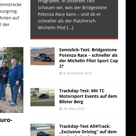
Programm. In unserem Test
Rennstrecke
schauen wir, was der Bridgestone
burgring.
Potenza Race kann – und ob er
ahrten auf
schneller als der Platzhirsch
l der
Michelin Pilot
[...]
Semislick-Test: Bridgestone
Potenza Race – schneller als
der Michelin Pilot Sport Cup
2?
8. November 2023
Trackday-Test: Mit TC
Motorsport Events auf dem
Bilster Berg
29. März 2022
uro-
Trackday-Test All4Track:
„Exclusive Driving“ auf dem