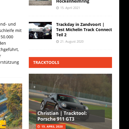
Hockenheimring
15. April 2021
and- und
Trackday in Zandvoort |
Test Michelin Track Connect
chleife mit
Teil 2
 50.000
21. August 2020
den
hgeführt,
r
erstützung
TRACKTOOLS
Christian | Tracktool:
Porsche 911 GT3
15. APRIL 2020