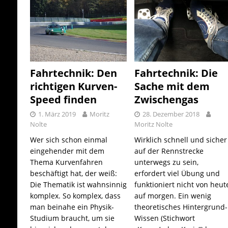
Fahrtechnik: Den
Fahrtechnik: Die
richtigen Kurven-
Sache mit dem
Speed finden
Zwischengas
1. März 2019
Moritz
28. Dezember 2018
Nolte
Moritz Nolte
Wer sich schon einmal
Wirklich schnell und sicher
eingehender mit dem
auf der Rennstrecke
Thema Kurvenfahren
unterwegs zu sein,
beschäftigt hat, der weiß:
erfordert viel Übung und
Die Thematik ist wahnsinnig
funktioniert nicht von heut
komplex. So komplex, dass
auf morgen. Ein wenig
man beinahe ein Physik-
theoretisches Hintergrund-
Studium braucht, um sie
Wissen (Stichwort