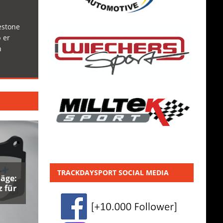
estone
 er
h
TRACKDAYSPORT SOCIAL MEDIA
äge:
 für