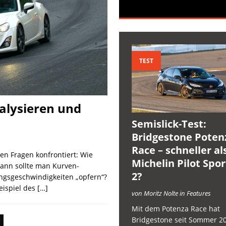
TEST
nalysieren und
Semislick-Test:
Bridgestone Poten
Race – schneller al
en Fragen konfrontiert: Wie
Michelin Pilot Spo
wann sollte man Kurven-
2?
ngsgeschwindigkeiten „opfern“?
eispiel des
[…]
von Moritz Nolte in Features
Mit dem Potenza Race hat
Bridgestone seit Sommer 2