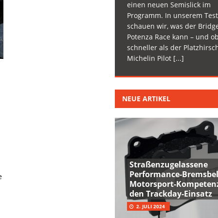
einen neuen Semislick im
Programm. In unserem Test
schauen wir, was der Bridg
Potenza Race kann – und ob
schneller als der Platzhirsc
Michelin Pilot
[...]
NEUE ARTIKEL
Straßenzugelassene
Performance-Bremsbel
e
Motorsport-Kompetenz
den Trackday-Einsatz
2. JULI 2024