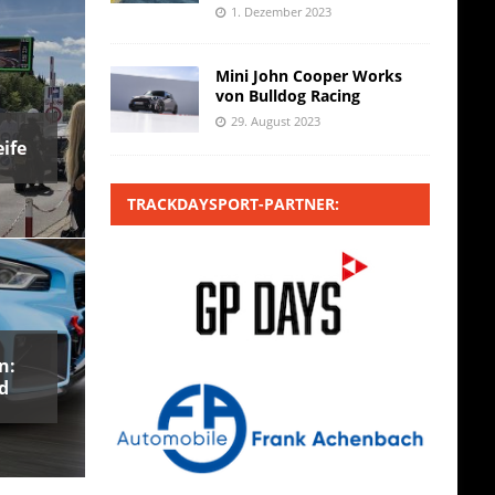
1. Dezember 2023
Mini John Cooper Works
von Bulldog Racing
29. August 2023
ife
TRACKDAYSPORT-PARTNER:
n:
d