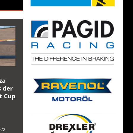
za
s der
rt Cup
022