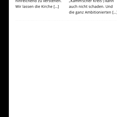
hinreichend zu verstehen.
„Kamm’scher Kreis“) kann
Wir lassen die Kirche
[…]
auch nicht schaden. Und
die ganz Ambitionierten
[…