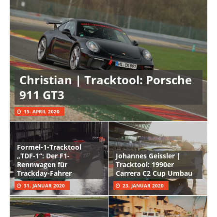
Christian | Tracktool: Porsche
911 GT3
15. APRIL 2020
Formel-1-Tracktool
„TDF-1“: Der F1-
Johannes Geissler |
Rennwagen für
Tracktool: 1990er
Trackday-Fahrer
Carrera C2 Cup Umbau
31. JANUAR 2020
23. JANUAR 2020