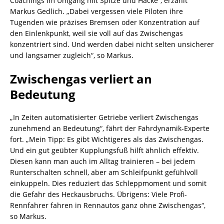
Coachings im Umgang mit Spitze und Hacke“, erzählt
Markus Gedlich. „Dabei vergessen viele Piloten ihre
Tugenden wie präzises Bremsen oder Konzentration auf
den Einlenkpunkt, weil sie voll auf das Zwischengas
konzentriert sind. Und werden dabei nicht selten unsicherer
und langsamer zugleich“, so Markus.
Zwischengas verliert an
Bedeutung
„In Zeiten automatisierter Getriebe verliert Zwischengas
zunehmend an Bedeutung“, fährt der Fahrdynamik-Experte
fort. „Mein Tipp: Es gibt Wichtigeres als das Zwischengas.
Und ein gut geübter Kupplungsfuß hilft ähnlich effektiv.
Diesen kann man auch im Alltag trainieren – bei jedem
Runterschalten schnell, aber am Schleifpunkt gefühlvoll
einkuppeln. Dies reduziert das Schleppmoment und somit
die Gefahr des Heckausbruchs. Übrigens: Viele Profi-
Rennfahrer fahren in Rennautos ganz ohne Zwischengas“,
so Markus.