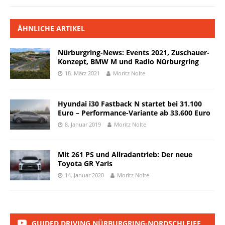
ÄHNLICHE ARTIKEL
Nürburgring-News: Events 2021, Zuschauer-
Konzept, BMW M und Radio Nürburgring
18. März 2021
Moritz Nolte
Hyundai i30 Fastback N startet bei 31.100
Euro – Performance-Variante ab 33.600 Euro
8. Januar 2019
Moritz Nolte
Mit 261 PS und Allradantrieb: Der neue
Toyota GR Yaris
14. Januar 2020
Moritz Nolte
GUIDED DRIVING NÜRBURGRING-NORDSCHLEIFE