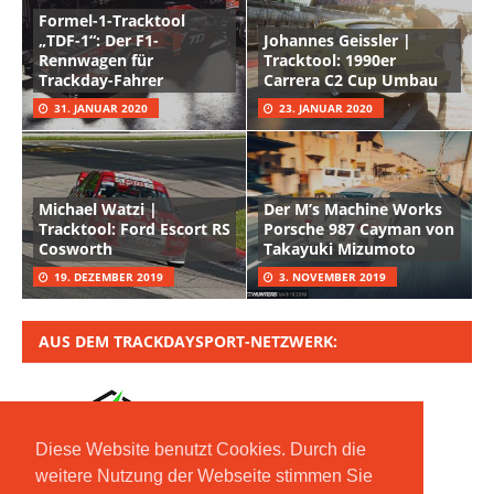
Formel-1-Tracktool
„TDF-1“: Der F1-
Johannes Geissler |
Rennwagen für
Tracktool: 1990er
Trackday-Fahrer
Carrera C2 Cup Umbau
31. JANUAR 2020
23. JANUAR 2020
Michael Watzi |
Der M’s Machine Works
Tracktool: Ford Escort RS
Porsche 987 Cayman von
Cosworth
Takayuki Mizumoto
19. DEZEMBER 2019
3. NOVEMBER 2019
AUS DEM TRACKDAYSPORT-NETZWERK:
Diese Website benutzt Cookies. Durch die
weitere Nutzung der Webseite stimmen Sie