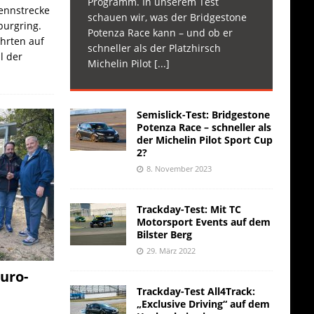
Programm. In unserem Test
Rennstrecke
schauen wir, was der Bridgestone
burgring.
Potenza Race kann – und ob er
ahrten auf
schneller als der Platzhirsch
l der
Michelin Pilot
[...]
Semislick-Test: Bridgestone
Potenza Race – schneller als
der Michelin Pilot Sport Cup
2?
8. November 2023
Trackday-Test: Mit TC
Motorsport Events auf dem
Bilster Berg
29. März 2022
uro-
Trackday-Test All4Track:
„Exclusive Driving“ auf dem