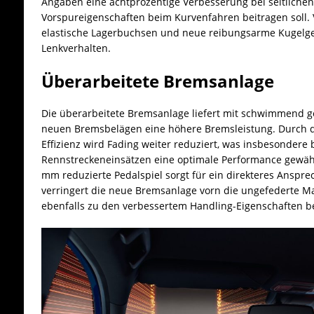
Angaben eine achtprozentige Verbesserung bei seitliche
Vorspureigenschaften beim Kurvenfahren beitragen soll. 
elastische Lagerbuchsen und neue reibungsarme Kugelgel
Lenkverhalten.
Überarbeitete Bremsanlage
Die überarbeitete Bremsanlage liefert mit schwimmend 
neuen Bremsbelägen eine höhere Bremsleistung. Durch d
Effizienz wird Fading weiter reduziert, was insbesondere 
Rennstreckeneinsätzen eine optimale Performance gewähr
mm reduzierte Pedalspiel sorgt für ein direkteres Anspr
verringert die neue Bremsanlage vorn die ungefederte Ma
ebenfalls zu den verbessertem Handling-Eigenschaften be