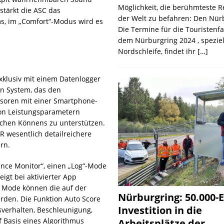
Möglichkeit, die berühmteste 
stärkt die ASC das
der Welt zu befahren: Den Nür
s, im „Comfort“-Modus wird es
Die Termine für die Touristenf
dem Nürburgring 2024 , speziel
Nordschleife, findet ihr
[…]
xklusiv mit einem Datenlogger
in System, das den
soren mit einer Smartphone-
von Leistungsparametern
ischen Könnens zu unterstützen.
 wesentlich detailreichere
rn.
ance Monitor“, einen „Log“-Mode
gt bei aktivierter App
 Mode können die auf der
Nürburgring: 50.000-E
rden. Die Funktion Auto Score
Investition in die
sverhalten, Beschleunigung,
 Basis eines Algorithmus
Arbeitsplätze der