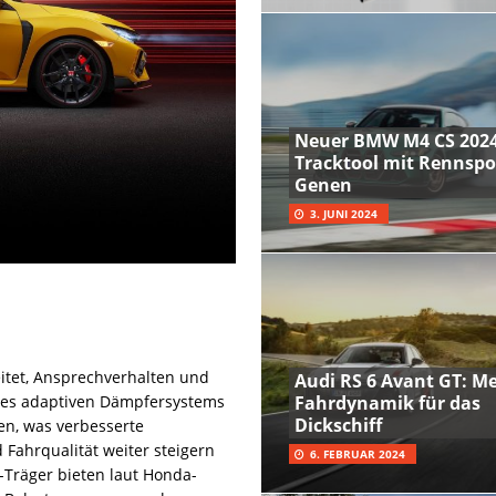
Neuer BMW M4 CS 2024
Tracktool mit Rennspo
Genen
3. JUNI 2024
itet, Ansprechverhalten und
Audi RS 6 Avant GT: M
 des adaptiven Dämpfersystems
Fahrdynamik für das
Dickschiff
en, was verbesserte
Fahrqualität weiter steigern
6. FEBRUAR 2024
-Träger bieten laut Honda-