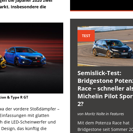
gen die Japaner 2020 zwei
arkt. Insbesondere die
TEST
Semislick-Test:
Bridgestone Poten
Race – schneller al
Michelin Pilot Spo
tion & Type R GT
2?
wa der vordere Stoßdämpfer –
von Moritz Nolte in Features
Einfassungen mit glatten
ch die LED-Scheinwerfer und
Mit dem Potenza Race hat
Design, das künftig die
Bridgestone seit Sommer 2