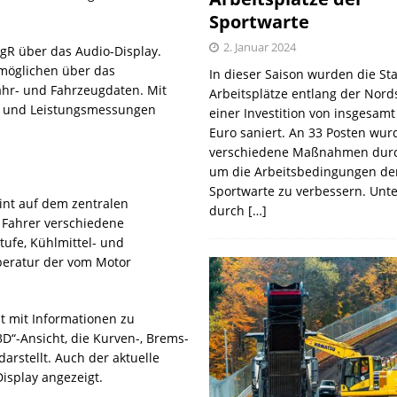
Sportwarte
2. Januar 2024
ogR über das Audio-Display.
rmöglichen über das
In dieser Saison wurden die St
ahr- und Fahrzeugdaten. Mit
Arbeitsplätze entlang der Nords
n und Leistungsmessungen
einer Investition von insgesamt
Euro saniert. An 33 Posten wur
verschiedene Maßnahmen durc
um die Arbeitsbedingungen de
Sportwarte zu verbessern. Unt
nt auf dem zentralen
durch
[…]
 Fahrer verschiedene
tufe, Kühlmittel- und
peratur der vom Motor
t mit Informationen zu
D“-Ansicht, die Kurven-, Brems-
rstellt. Auch der aktuelle
isplay angezeigt.