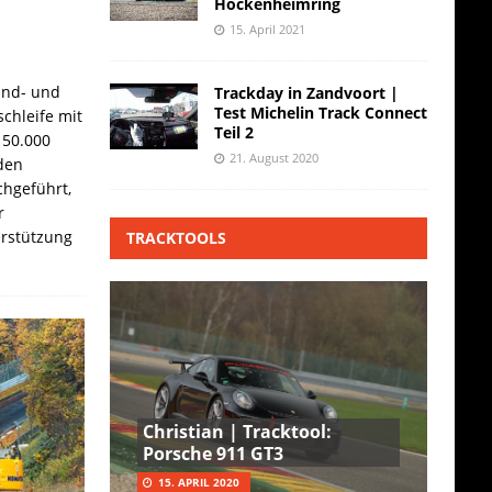
Hockenheimring
15. April 2021
and- und
Trackday in Zandvoort |
Test Michelin Track Connect
chleife mit
Teil 2
 50.000
21. August 2020
den
hgeführt,
r
erstützung
TRACKTOOLS
Christian | Tracktool:
Porsche 911 GT3
15. APRIL 2020