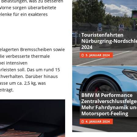
n Belastungen, was zu besseren
Vorne sorgen überarbeitete
enke für ein exakteres
Touristenfahrten
Nürburgring-Nordschle
2024
gelagerten Bremsscheiben sowie
5. JANUAR 2024
ie verbesserte thermale
bei intensiven
leisten soll. Das um rund 15
echverhalten. Darüber hinaus
sse um ca. 2,5 kg, was
iträgt.
BMW M Performance
Zentralverschlussfelge
Mehr Fahrdynamik un
Motorsport-Feeling
4. JANUAR 2024