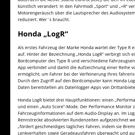
künstlich verändert: In den Fahrmodi „Sport“ und „+R“ ver
Motorengeräusch über die Lautsprecher des Audiosystem
reduziert. Wer´s braucht.
Honda „LogR“
Als erstes Fahrzeug der Marke Honda wartet der Type R e
auf. Hinter der Bezeichnung „Honda LogR“ verbirgt sich e
Bordcomputer des Type R und verschiedene Fahrzeugsen
App verbindet und damit die Aufzeichnung einer Reihe 
ermöglicht, um Fahrer bei der Verfeinerung ihres fahrer
Durch den Zugriff auf den Bordcomputer kann Honda LogR
Daten bereitstellen als Datenlogger-Apps von Drittanbiete
Honda LogR bietet drei Hauptfunktionen: einen „Perform
und einen „Auto Score“-Mode. Der Performance Monitor zei
Fahrzeuginformationen auf dem Audio-Display an. Im Log
Rennstrecke absolvierten Rundenzeiten aufgezeichnet we
„fördert geschmeidiges tägliches Fahren, indem sie Brem
Lenkverhalten sowie Geradeausfahren überwacht und auf