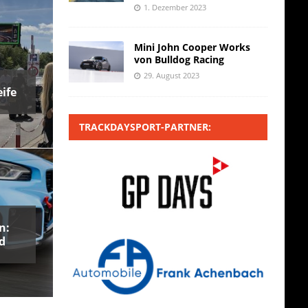
1. Dezember 2023
Mini John Cooper Works
von Bulldog Racing
29. August 2023
ife
TRACKDAYSPORT-PARTNER:
n:
d