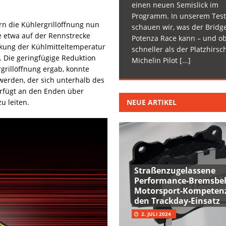
einen neuen Semislick im
Programm. In unserem Test
rn die Kühlergrillöffnung nun
schauen wir, was der Bridg
 etwa auf der Rennstrecke
Potenza Race kann – und ob
kung der Kühlmitteltemperatur
schneller als der Platzhirsc
. Die geringfügige Reduktion
Michelin Pilot
[...]
grillöffnung ergab, konnte
werden, der sich unterhalb des
verfügt an den Enden über
NEUE ARTIKEL
u leiten.
Straßenzugelassene
Performance-Bremsbel
Motorsport-Kompetenz
den Trackday-Einsatz
2. JULI 2024