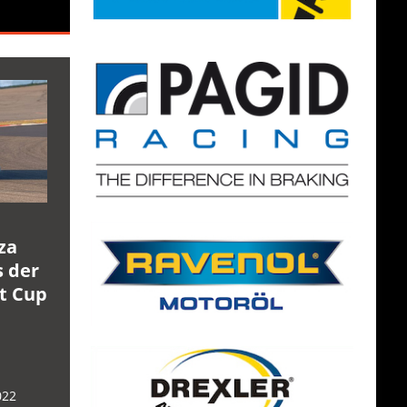
za
s der
rt Cup
022