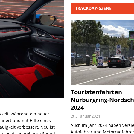
TRACKDAY-SZENE
Touristenfahrten
Nürburgring-Nordsch
2024
igkeit, während ein neuer
5. Januar 2024
nnert und mit Hilfe eines
Auch im Jahr 2024 haben versie
igkeit verbessert. Neu ist
Autofahrer und Motorradfahrer
ockpit wahrnehmbaren Sound