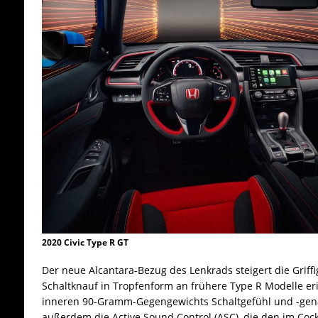
2020 Civic Type R GT
Der neue Alcantara-Bezug des Lenkrads steigert die Griff
Schaltknauf in Tropfenform an frühere Type R Modelle eri
inneren 90-Gramm-Gegengewichts Schaltgefühl und -genau
außerdem die Active Sound Control (ASC), die den im C