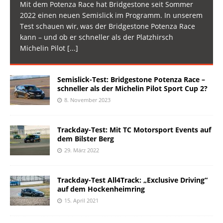
Mit dem Potenza Race hat Bridgestone seit Sommer
2022 einen neuen Semislick im Programm. In unserem
Test schauen wir, was der Bridgestone Potenza Race
kann – und ob er schneller als der Platzhirsch
Michelin Pilot
[...]
Semislick-Test: Bridgestone Potenza Race –
schneller als der Michelin Pilot Sport Cup 2?
8. November 2023
Trackday-Test: Mit TC Motorsport Events auf
dem Bilster Berg
29. März 2022
Trackday-Test All4Track: „Exclusive Driving“
auf dem Hockenheimring
15. April 2021