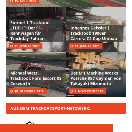
15. APRIL 2020
Formel-1-Tracktool
„TDF-1“: Der F1-
Johannes Geissler |
Rennwagen für
Tracktool: 1990er
Trackday-Fahrer
Carrera C2 Cup Umbau
31. JANUAR 2020
23. JANUAR 2020
Michael Watzi |
Der M’s Machine Works
Tracktool: Ford Escort RS
Porsche 987 Cayman von
Cosworth
Takayuki Mizumoto
19. DEZEMBER 2019
3. NOVEMBER 2019
AUS DEM TRACKDAYSPORT-NETZWERK: