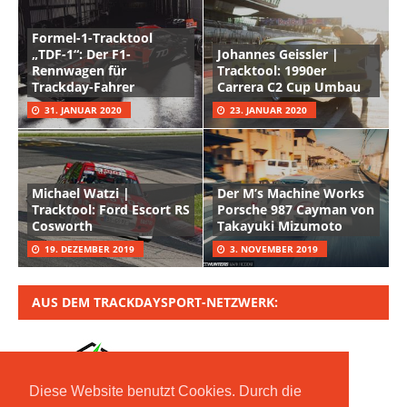
Formel-1-Tracktool
„TDF-1“: Der F1-
Johannes Geissler |
Rennwagen für
Tracktool: 1990er
Trackday-Fahrer
Carrera C2 Cup Umbau
31. JANUAR 2020
23. JANUAR 2020
Michael Watzi |
Der M’s Machine Works
Tracktool: Ford Escort RS
Porsche 987 Cayman von
Cosworth
Takayuki Mizumoto
19. DEZEMBER 2019
3. NOVEMBER 2019
AUS DEM TRACKDAYSPORT-NETZWERK:
Diese Website benutzt Cookies. Durch die