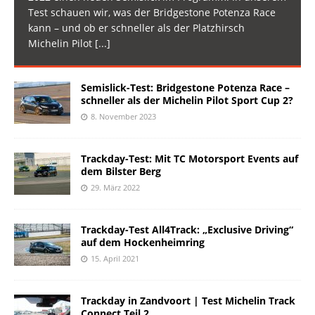
Test schauen wir, was der Bridgestone Potenza Race
kann – und ob er schneller als der Platzhirsch
Michelin Pilot
[...]
Semislick-Test: Bridgestone Potenza Race –
schneller als der Michelin Pilot Sport Cup 2?
8. November 2023
Trackday-Test: Mit TC Motorsport Events auf
dem Bilster Berg
29. März 2022
Trackday-Test All4Track: „Exclusive Driving“
auf dem Hockenheimring
15. April 2021
Trackday in Zandvoort | Test Michelin Track
Connect Teil 2