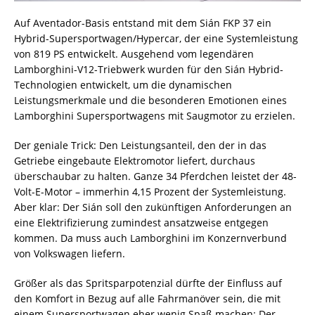
Auf Aventador-Basis entstand mit dem Sián FKP 37 ein
Hybrid-Supersportwagen/Hypercar, der eine Systemleistung
von 819 PS entwickelt. Ausgehend vom legendären
Lamborghini-V12-Triebwerk wurden für den Sián Hybrid-
Technologien entwickelt, um die dynamischen
Leistungsmerkmale und die besonderen Emotionen eines
Lamborghini Supersportwagens mit Saugmotor zu erzielen.
Der geniale Trick: Den Leistungsanteil, den der in das
Getriebe eingebaute Elektromotor liefert, durchaus
überschaubar zu halten. Ganze 34 Pferdchen leistet der 48-
Volt-E-Motor – immerhin 4,15 Prozent der Systemleistung.
Aber klar: Der Sián soll den zukünftigen Anforderungen an
eine Elektrifizierung zumindest ansatzweise entgegen
kommen. Da muss auch Lamborghini im Konzernverbund
von Volkswagen liefern.
Größer als das Spritsparpotenzial dürfte der Einfluss auf
den Komfort in Bezug auf alle Fahrmanöver sein, die mit
einem Supersportwagen eher wenig Spaß machen: Der