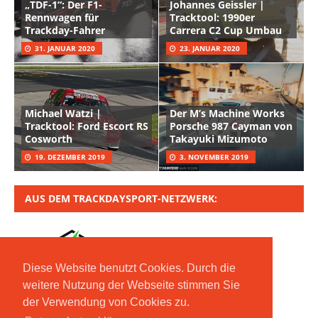
„TDF-1“: Der F1-
Johannes Geissler |
Rennwagen für
Tracktool: 1990er
Trackday-Fahrer
Carrera C2 Cup Umbau
31. JANUAR 2020
23. JANUAR 2020
Michael Watzi |
Der M’s Machine Works
Tracktool: Ford Escort RS
Porsche 987 Cayman von
Cosworth
Takayuki Mizumoto
19. DEZEMBER 2019
3. NOVEMBER 2019
AUS DEM TRACKDAYSPORT-NETZWERK:
Diese Website benutzt Cookies. Durch die
weitere Nutzung der Webseite stimmen Sie
der Verwendung von Cookies zu.
Copyright © 2020 Moritz Nolte GmbH | Mit *