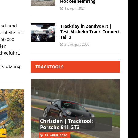
Hockenheimring
15. April 2021
and- und
Trackday in Zandvoort |
Test Michelin Track Connect
chleife mit
Teil 2
 50.000
21. August 2020
den
hgeführt,
r
erstützung
TRACKTOOLS
Christian | Tracktool:
Porsche 911 GT3
15. APRIL 2020