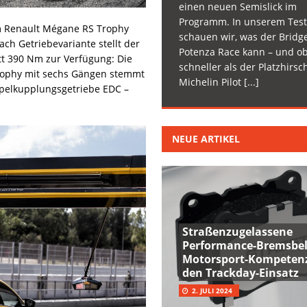
einen neuen Semislick im
Programm. In unserem Test
im Renault Mégane RS Trophy
schauen wir, was der Bridg
ch Getriebevariante stellt der
Potenza Race kann – und ob
t 390 Nm zur Verfügung: Die
schneller als der Platzhirsc
rophy mit sechs Gängen stemmt
Michelin Pilot
[...]
pelkupplungsgetriebe EDC –
NEUE ARTIKEL
Straßenzugelassene
Performance-Bremsbel
Motorsport-Kompetenz
den Trackday-Einsatz
2. JULI 2024