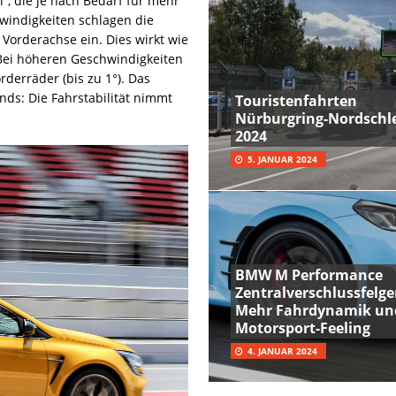
“, die je nach Bedarf für mehr
hwindigkeiten schlagen die
 Vorderachse ein. Dies wirkt wie
 Bei höheren Geschwindigkeiten
rderräder (bis zu 1°). Das
nds: Die Fahrstabilität nimmt
Touristenfahrten
Nürburgring-Nordschle
2024
5. JANUAR 2024
BMW M Performance
Zentralverschlussfelge
Mehr Fahrdynamik un
Motorsport-Feeling
4. JANUAR 2024