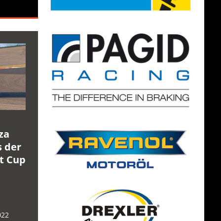
za
s der
rt Cup
022