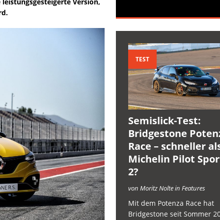
leistungsgesteigerte Version,
rd.
TEST
Semislick-Test:
Bridgestone Poten
Race – schneller al
Michelin Pilot Spo
2?
von Moritz Nolte in Features
Mit dem Potenza Race hat
Bridgestone seit Sommer 2