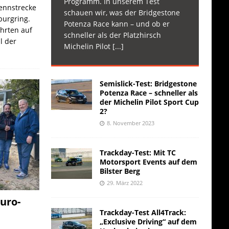
Programm. In unserem Test
Rennstrecke
schauen wir, was der Bridgestone
burgring.
Potenza Race kann – und ob er
ahrten auf
schneller als der Platzhirsch
l der
Michelin Pilot
[...]
Semislick-Test: Bridgestone
Potenza Race – schneller als
der Michelin Pilot Sport Cup
2?
8. November 2023
Trackday-Test: Mit TC
Motorsport Events auf dem
Bilster Berg
29. März 2022
uro-
Trackday-Test All4Track:
„Exclusive Driving“ auf dem