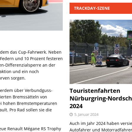
TRACKDAY-SZENE
erdem das Cup-Fahrwerk. Neben
 Federn und 10 Prozent festeren
n-Differenzialsperre an der
aktion und ein noch
urven sorgen.
Touristenfahrten
ßerdem über Verbundguss-
ierten Bremssätteln von
Nürburgring-Nordsch
bei hohen Bremstemperaturen
2024
lt. Pro Rad sollen sie die
5. Januar 2024
Auch im Jahr 2024 haben versie
 neue Renault Mégane RS Trophy
Autofahrer und Motorradfahrer