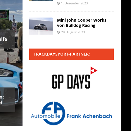
1. Dezember 2023
Mini John Cooper Works
von Bulldog Racing
29. August 2023
ife
TRACKDAYSPORT-PARTNER:
n:
d