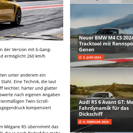
Neuer BMW M4 CS 2024
Tracktool mit Rennspo
Genen
in der Version mit 6-Gang-
nd ermöglicht 260 km/h
3. JUNI 2024
lten unter anderem ein
tahl. Eine Technik, die laut
 leichter, härter und glatter
ungswerte nach eigenen Angaben
rienmäßigen Twin-Scroll-
Audi RS 6 Avant GT: M
asgegendruck kompensiert
Fahrdynamik für das
Dickschiff
6. FEBRUAR 2024
 Vom Mégane RS übernimmt das