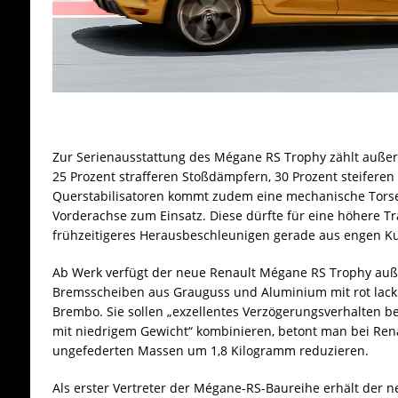
Zur Serienausstattung des Mégane RS Trophy zählt auß
25 Prozent strafferen Stoßdämpfern, 30 Prozent steiferen
Querstabilisatoren kommt zudem eine mechanische Torse
Vorderachse zum Einsatz. Diese dürfte für eine höhere Tr
frühzeitigeres Herausbeschleunigen gerade aus engen K
Ab Werk verfügt der neue Renault Mégane RS Trophy au
Bremsscheiben aus Grauguss und Aluminium mit rot lack
Brembo. Sie sollen „exzellentes Verzögerungsverhalten 
mit niedrigem Gewicht“ kombinieren, betont man bei Renau
ungefederten Massen um 1,8 Kilogramm reduzieren.
Als erster Vertreter der Mégane-RS-Baureihe erhält der