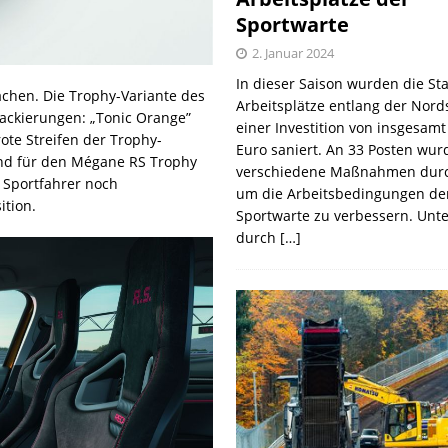
Sportwarte
2. Januar 2024
In dieser Saison wurden die St
achen. Die Trophy-Variante des
Arbeitsplätze entlang der Nords
lackierungen: „Tonic Orange”
einer Investition von insgesamt
rote Streifen der Trophy-
Euro saniert. An 33 Posten wur
sind für den Mégane RS Trophy
verschiedene Maßnahmen durc
r Sportfahrer noch
um die Arbeitsbedingungen de
ition.
Sportwarte zu verbessern. Unt
durch
[…]