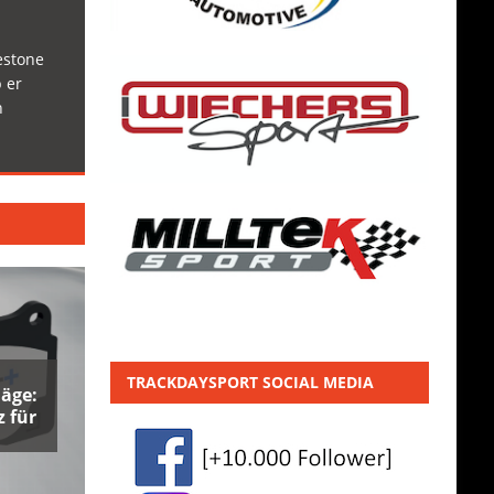
estone
 er
h
TRACKDAYSPORT SOCIAL MEDIA
äge:
 für