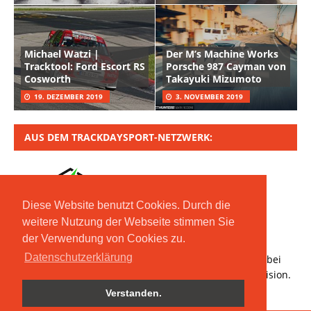
Michael Watzi |
Der M’s Machine Works
Tracktool: Ford Escort RS
Porsche 987 Cayman von
Cosworth
Takayuki Mizumoto
19. DEZEMBER 2019
3. NOVEMBER 2019
AUS DEM TRACKDAYSPORT-NETZWERK:
Diese Website benutzt Cookies. Durch die
weitere Nutzung der Webseite stimmen Sie
der Verwendung von Cookies zu.
Copyright © 2020 Moritz Nolte GmbH | Mit *
Datenschutzerklärung
gekennzeichnete Links sind Affiliate-Links. Bestellt ihr bei
den verlinkten Händlern, erhalten wir eine kleine Provision.
Verstanden.