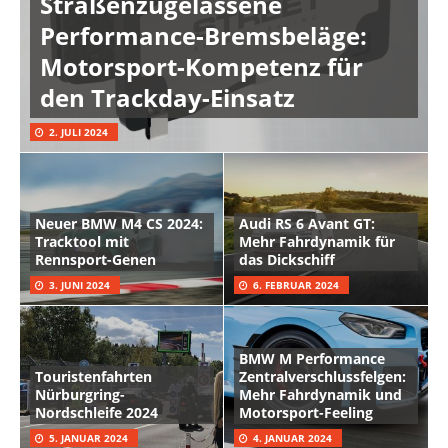
Straßenzugelassene
Performance-Bremsbeläge:
Motorsport-Kompetenz für
den Trackday-Einsatz
2. JULI 2024
Neuer BMW M4 CS 2024:
Audi RS 6 Avant GT:
Tracktool mit
Mehr Fahrdynamik für
Rennsport-Genen
das Dickschiff
3. JUNI 2024
6. FEBRUAR 2024
BMW M Performance
Touristenfahrten
Zentralverschlussfelgen:
Nürburgring-
Mehr Fahrdynamik und
Nordschleife 2024
Motorsport-Feeling
5. JANUAR 2024
4. JANUAR 2024