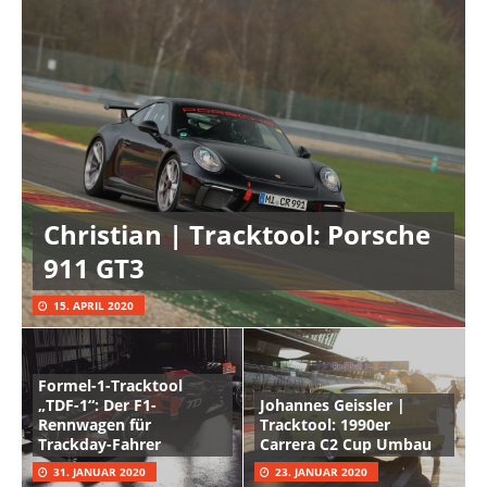
Christian | Tracktool: Porsche
911 GT3
15. APRIL 2020
Formel-1-Tracktool
„TDF-1“: Der F1-
Johannes Geissler |
Rennwagen für
Tracktool: 1990er
Trackday-Fahrer
Carrera C2 Cup Umbau
31. JANUAR 2020
23. JANUAR 2020