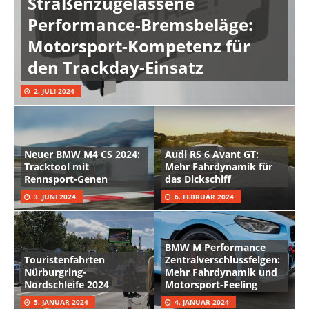
Straßenzugelassene
Performance-Bremsbeläge:
Motorsport-Kompetenz für
den Trackday-Einsatz
2. JULI 2024
Neuer BMW M4 CS 2024:
Audi RS 6 Avant GT:
Tracktool mit
Mehr Fahrdynamik für
Rennsport-Genen
das Dickschiff
3. JUNI 2024
6. FEBRUAR 2024
BMW M Performance
Touristenfahrten
Zentralverschlussfelgen:
Nürburgring-
Mehr Fahrdynamik und
Nordschleife 2024
Motorsport-Feeling
5. JANUAR 2024
4. JANUAR 2024