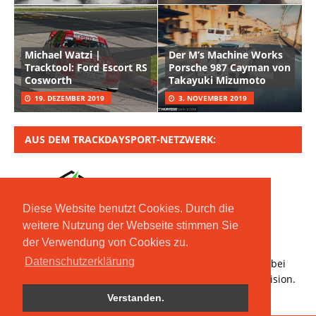
Michael Watzi |
Der M’s Machine Works
Tracktool: Ford Escort RS
Porsche 987 Cayman von
Cosworth
Takayuki Mizumoto
19. DEZEMBER 2019
3. NOVEMBER 2019
AUS DEM TRACKDAYSPORT-NETZWERK:
Diese Website benutzt Cookies. Durch die
weitere Nutzung der Webseite stimmen Sie
der Verwendung von Cookies zu.
Copyright © 2020 Moritz Nolte GmbH | Mit *
Datenschutzerklärung
gekennzeichnete Links sind Affiliate-Links. Bestellt ihr bei
den verlinkten Händlern, erhalten wir eine kleine Provision.
Verstanden.