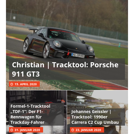
Christian | Tracktool: Porsche
911 GT3
15. APRIL 2020
Formel-1-Tracktool
„TDF-1“: Der F1-
Johannes Geissler |
Rennwagen für
Tracktool: 1990er
Trackday-Fahrer
Carrera C2 Cup Umbau
31. JANUAR 2020
23. JANUAR 2020