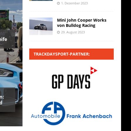
1. Dezember 2023
Mini John Cooper Works
von Bulldog Racing
29. August 2023
ife
TRACKDAYSPORT-PARTNER:
n:
d