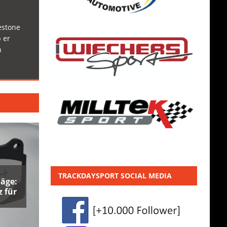
estone
 er
h
TRACKDAYSPORT SOCIAL MEDIA
äge:
 für