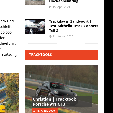
Hockenheimring
15. April 2021
and- und
Trackday in Zandvoort |
Test Michelin Track Connect
chleife mit
Teil 2
 50.000
21. August 2020
den
hgeführt,
r
erstützung
TRACKTOOLS
Christian | Tracktool:
Porsche 911 GT3
15. APRIL 2020