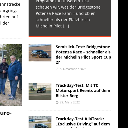
Programm. In unserem Test
Rennstrecke
schauen wir, was der Bridgestone
burgring.
Potenza Race kann – und ob er
ahrten auf
schneller als der Platzhirsch
l der
Michelin Pilot
[...]
Semislick-Test: Bridgestone
Potenza Race – schneller als
der Michelin Pilot Sport Cup
2?
8. November 2023
Trackday-Test: Mit TC
Motorsport Events auf dem
Bilster Berg
29. März 2022
uro-
Trackday-Test All4Track:
„Exclusive Driving“ auf dem