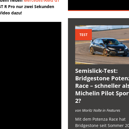
t dem neuen
Mercedes-AMG GT
GT R Pro nur zwei Sekunden
Video dazu!
TEST
Semislick-Test:
Bridgestone Poten
Race – schneller al
Michelin Pilot Spo
2?
von Moritz Nolte in Features
Mit dem Potenza Race hat
Bridgestone seit Sommer 2