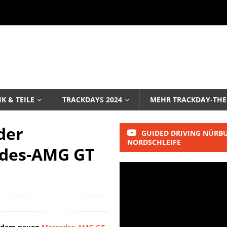
K & TEILE
TRACKDAYS 2024
MEHR TRACKDAY-TH
der
GUIDED DRIVING NÜRB
NORDSCHLEIFE
edes-AMG GT