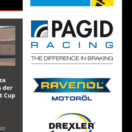
za
s der
rt Cup
022