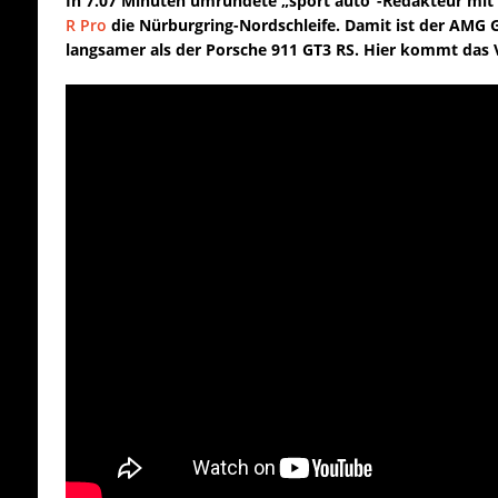
In 7.07 Minuten umrundete „sport auto“-Redakteur mi
R Pro
die Nürburgring-Nordschleife. Damit ist der AMG 
langsamer als der Porsche 911 GT3 RS. Hier kommt das 