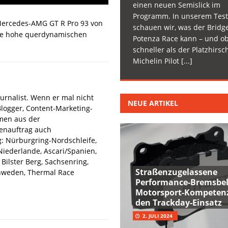
einen neuen Semislick im
Programm. In unserem Test
 Mercedes-AMG GT R Pro 93 von
schauen wir, was der Bridg
ine hohe querdynamischen
Potenza Race kann – und ob
schneller als der Platzhirsc
Michelin Pilot
[...]
urnalist. Wenn er mal nicht
NEUE ARTIKEL
Blogger, Content-Marketing-
hmen aus der
denauftrag auch
: Nürburgring-Nordschleife,
iederlande, Ascari/Spanien,
Bilster Berg, Sachsenring,
Straßenzugelassene
hweden, Thermal Race
Performance-Bremsbel
Motorsport-Kompetenz
den Trackday-Einsatz
2. JULI 2024