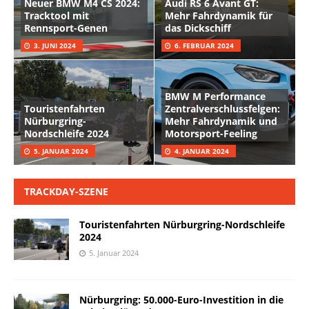
Neuer BMW M4 CS 2024:
Audi RS 6 Avant GT:
Tracktool mit
Mehr Fahrdynamik für
Rennsport-Genen
das Dickschiff
3. JUNI 2024
6. FEBRUAR 2024
BMW M Performance
Touristenfahrten
Zentralverschlussfelgen:
Nürburgring-
Mehr Fahrdynamik und
Nordschleife 2024
Motorsport-Feeling
5. JANUAR 2024
4. JANUAR 2024
TRACKDAY-SZENE
Touristenfahrten Nürburgring-Nordschleife
2024
5. Januar 2024
Nürburgring: 50.000-Euro-Investition in die