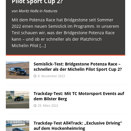
Pilot Sport Cup 2?
von Moritz Nolte in Features
Mit dem Potenza Race hat Bridgestone seit Sommer
2022 einen neuen Semislick im Programm. In unserem
Test schauen wir, was der Bridgestone Potenza Race
kann – und ob er schneller als der Platzhirsch
Michelin Pilot
[...]
Semislick-Test: Bridgestone Potenza Race –
schneller als der Michelin Pilot Sport Cup 2?
8. November 2023
Trackday-Test: Mit TC Motorsport Events auf
dem Bilster Berg
29. März 2022
Trackday-Test All4Track: „Exclusive Driving“
auf dem Hockenheimring