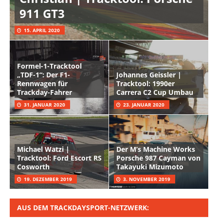
911 GT3
15. APRIL 2020
Formel-1-Tracktool
„TDF-1“: Der F1-
Johannes Geissler |
Rennwagen für
Tracktool: 1990er
Trackday-Fahrer
Carrera C2 Cup Umbau
31. JANUAR 2020
23. JANUAR 2020
Michael Watzi |
Der M’s Machine Works
Tracktool: Ford Escort RS
Porsche 987 Cayman von
Cosworth
Takayuki Mizumoto
19. DEZEMBER 2019
3. NOVEMBER 2019
AUS DEM TRACKDAYSPORT-NETZWERK: