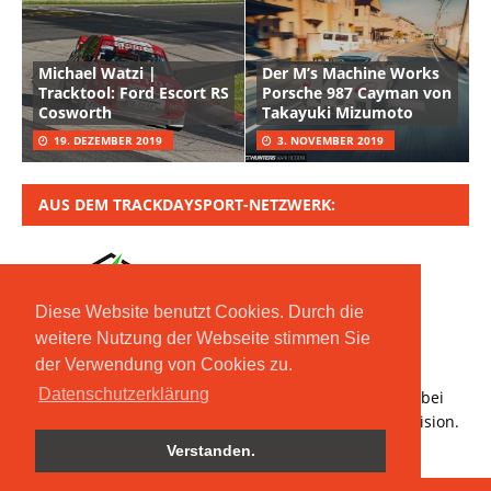
Michael Watzi |
Der M’s Machine Works
Tracktool: Ford Escort RS
Porsche 987 Cayman von
Cosworth
Takayuki Mizumoto
19. DEZEMBER 2019
3. NOVEMBER 2019
AUS DEM TRACKDAYSPORT-NETZWERK:
Diese Website benutzt Cookies. Durch die
weitere Nutzung der Webseite stimmen Sie
der Verwendung von Cookies zu.
Copyright © 2020 Moritz Nolte GmbH | Mit *
Datenschutzerklärung
gekennzeichnete Links sind Affiliate-Links. Bestellt ihr bei
den verlinkten Händlern, erhalten wir eine kleine Provision.
Verstanden.