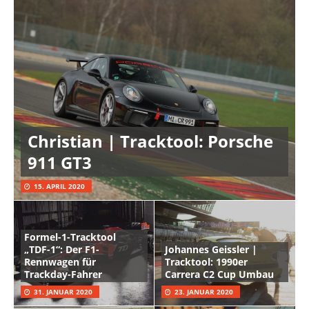
Christian | Tracktool: Porsche
911 GT3
15. APRIL 2020
Formel-1-Tracktool
„TDF-1“: Der F1-
Johannes Geissler |
Rennwagen für
Tracktool: 1990er
Trackday-Fahrer
Carrera C2 Cup Umbau
31. JANUAR 2020
23. JANUAR 2020