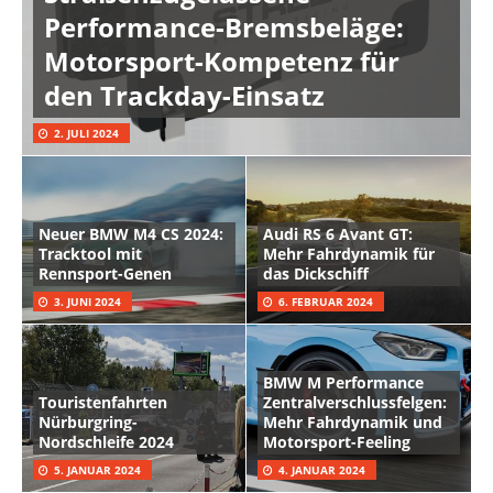
Performance-Bremsbeläge:
Motorsport-Kompetenz für
den Trackday-Einsatz
2. JULI 2024
Neuer BMW M4 CS 2024:
Audi RS 6 Avant GT:
Tracktool mit
Mehr Fahrdynamik für
Rennsport-Genen
das Dickschiff
3. JUNI 2024
6. FEBRUAR 2024
BMW M Performance
Touristenfahrten
Zentralverschlussfelgen:
Nürburgring-
Mehr Fahrdynamik und
Nordschleife 2024
Motorsport-Feeling
5. JANUAR 2024
4. JANUAR 2024