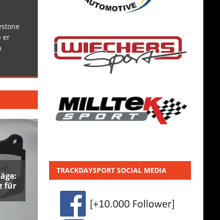
estone
 er
h
TRACKDAYSPORT SOCIAL MEDIA
äge:
 für