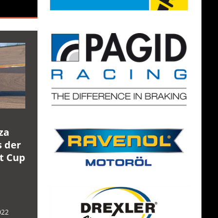
za
s der
rt Cup
022