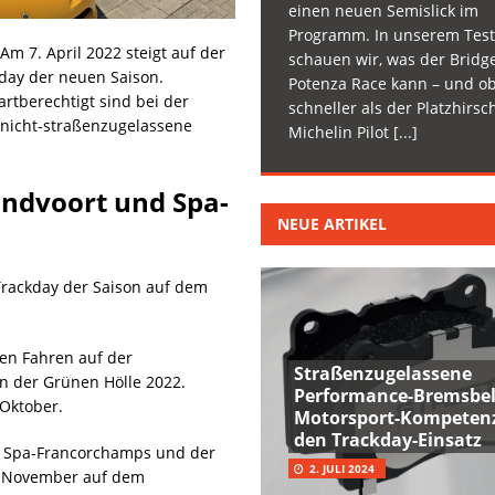
einen neuen Semislick im
Programm. In unserem Test
m 7. April 2022 steigt auf der
schauen wir, was der Bridg
day der neuen Saison.
Potenza Race kann – und ob
rtberechtigt sind bei der
schneller als der Platzhirsc
 nicht-straßenzugelassene
Michelin Pilot
[...]
andvoort und Spa-
NEUE ARTIKEL
Trackday der Saison auf dem
en Fahren auf der
Straßenzugelassene
in der Grünen Hölle 2022.
Performance-Bremsbel
 Oktober.
Motorsport-Kompetenz
den Trackday-Einsatz
 Spa-Francorchamps und der
2. JULI 2024
26. November auf dem