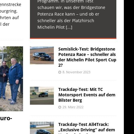
Programm. In unserem Test
Rennstrecke
schauen wir, was der Bridgestone
burgring.
Potenza Race kann – und ob er
ahrten auf
schneller als der Platzhirsch
l der
Michelin Pilot
[...]
Semislick-Test: Bridgestone
Potenza Race – schneller als
der Michelin Pilot Sport Cup
2?
8. November 2023
Trackday-Test: Mit TC
Motorsport Events auf dem
Bilster Berg
29. März 2022
uro-
Trackday-Test All4Track:
„Exclusive Driving“ auf dem