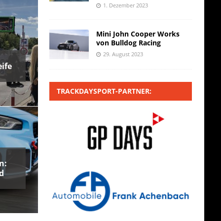
1. Dezember 2023
Mini John Cooper Works
von Bulldog Racing
29. August 2023
ife
TRACKDAYSPORT-PARTNER:
n:
d