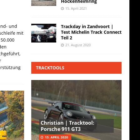
Hockenheimring
15. April 2021
and- und
Trackday in Zandvoort |
Test Michelin Track Connect
chleife mit
Teil 2
 50.000
21. August 2020
den
hgeführt,
r
erstützung
TRACKTOOLS
Christian | Tracktool:
Porsche 911 GT3
15. APRIL 2020