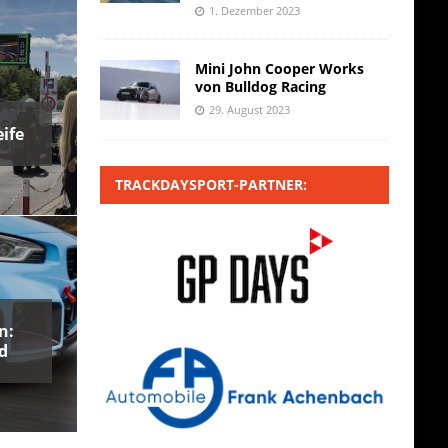
1. Dezember 2023
Mini John Cooper Works
von Bulldog Racing
29. August 2023
ife
TRACKDAYSPORT-PARTNER:
n:
d