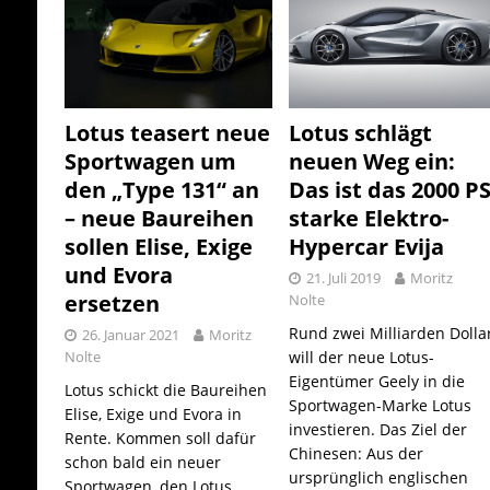
Lotus teasert neue
Lotus schlägt
Sportwagen um
neuen Weg ein:
den „Type 131“ an
Das ist das 2000 P
– neue Baureihen
starke Elektro-
sollen Elise, Exige
Hypercar Evija
und Evora
21. Juli 2019
Moritz
ersetzen
Nolte
Rund zwei Milliarden Dolla
26. Januar 2021
Moritz
Nolte
will der neue Lotus-
Eigentümer Geely in die
Lotus schickt die Baureihen
Sportwagen-Marke Lotus
Elise, Exige und Evora in
investieren. Das Ziel der
Rente. Kommen soll dafür
Chinesen: Aus der
schon bald ein neuer
ursprünglich englischen
Sportwagen, den Lotus