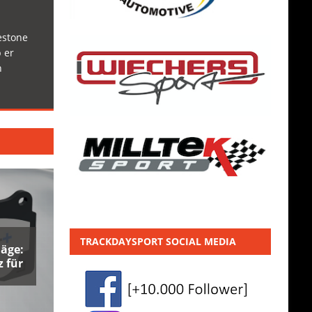
estone
 er
h
TRACKDAYSPORT SOCIAL MEDIA
äge:
 für