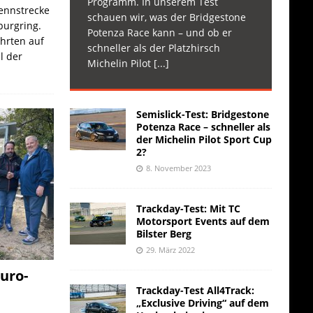
Programm. In unserem Test
Rennstrecke
schauen wir, was der Bridgestone
burgring.
Potenza Race kann – und ob er
ahrten auf
schneller als der Platzhirsch
l der
Michelin Pilot
[...]
Semislick-Test: Bridgestone
Potenza Race – schneller als
der Michelin Pilot Sport Cup
2?
8. November 2023
Trackday-Test: Mit TC
Motorsport Events auf dem
Bilster Berg
29. März 2022
uro-
Trackday-Test All4Track:
„Exclusive Driving“ auf dem