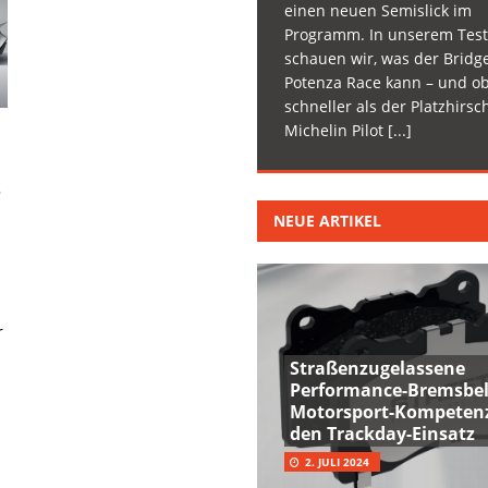
einen neuen Semislick im
Programm. In unserem Test
schauen wir, was der Bridg
Potenza Race kann – und ob
schneller als der Platzhirsc
Michelin Pilot
[...]
S
NEUE ARTIKEL
r
Straßenzugelassene
Performance-Bremsbel
Motorsport-Kompetenz
den Trackday-Einsatz
2. JULI 2024