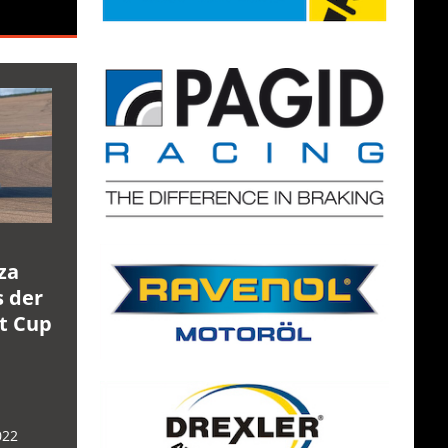
za
s der
rt Cup
022