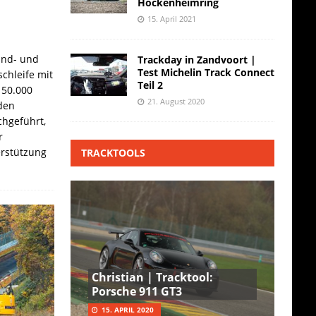
Hockenheimring
15. April 2021
and- und
Trackday in Zandvoort |
Test Michelin Track Connect
chleife mit
Teil 2
 50.000
21. August 2020
den
hgeführt,
r
erstützung
TRACKTOOLS
Christian | Tracktool:
Porsche 911 GT3
15. APRIL 2020