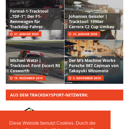
Formel-1-Tracktool
„TDF-1“: Der F1-
Johannes Geissler |
Rennwagen für
Tracktool: 1990er
Trackday-Fahrer
Carrera C2 Cup Umbau
31. JANUAR 2020
23. JANUAR 2020
Michael Watzi |
Der M’s Machine Works
Tracktool: Ford Escort RS
Porsche 987 Cayman von
Cosworth
Takayuki Mizumoto
19. DEZEMBER 2019
3. NOVEMBER 2019
AUS DEM TRACKDAYSPORT-NETZWERK:
Diese Website benutzt Cookies. Durch die