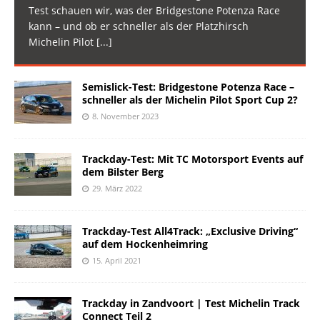
Test schauen wir, was der Bridgestone Potenza Race
kann – und ob er schneller als der Platzhirsch
Michelin Pilot
[...]
Semislick-Test: Bridgestone Potenza Race –
schneller als der Michelin Pilot Sport Cup 2?
8. November 2023
Trackday-Test: Mit TC Motorsport Events auf
dem Bilster Berg
29. März 2022
Trackday-Test All4Track: „Exclusive Driving“
auf dem Hockenheimring
15. April 2021
Trackday in Zandvoort | Test Michelin Track
Connect Teil 2