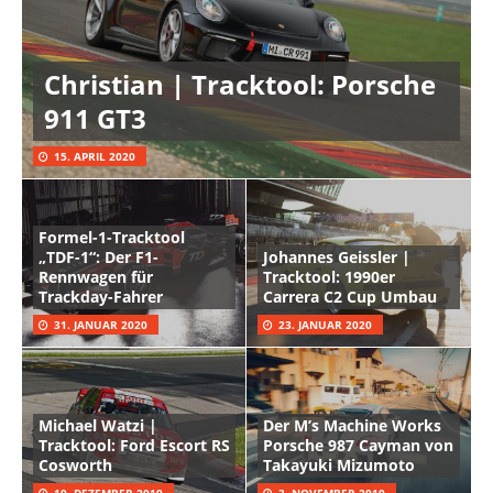
Christian | Tracktool: Porsche
911 GT3
15. APRIL 2020
Formel-1-Tracktool
„TDF-1“: Der F1-
Johannes Geissler |
Rennwagen für
Tracktool: 1990er
Trackday-Fahrer
Carrera C2 Cup Umbau
31. JANUAR 2020
23. JANUAR 2020
Michael Watzi |
Der M’s Machine Works
Tracktool: Ford Escort RS
Porsche 987 Cayman von
Cosworth
Takayuki Mizumoto