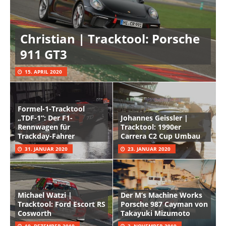
Christian | Tracktool: Porsche
911 GT3
15. APRIL 2020
Formel-1-Tracktool
„TDF-1“: Der F1-
Johannes Geissler |
Rennwagen für
Tracktool: 1990er
Trackday-Fahrer
Carrera C2 Cup Umbau
31. JANUAR 2020
23. JANUAR 2020
Michael Watzi |
Der M’s Machine Works
Tracktool: Ford Escort RS
Porsche 987 Cayman von
Cosworth
Takayuki Mizumoto