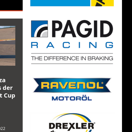
za
s der
rt Cup
022