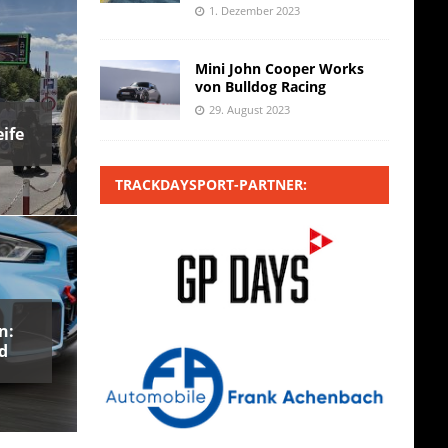
1. Dezember 2023
Mini John Cooper Works
von Bulldog Racing
29. August 2023
ife
TRACKDAYSPORT-PARTNER:
n:
d