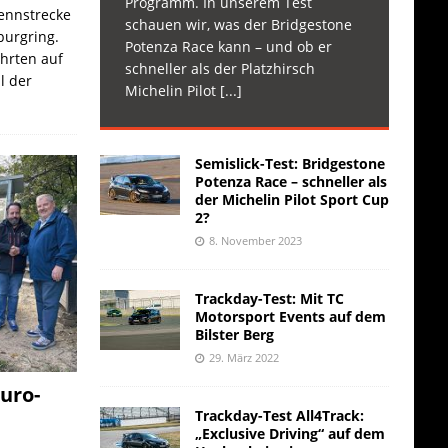
Programm. In unserem Test
Rennstrecke
schauen wir, was der Bridgestone
burgring.
Potenza Race kann – und ob er
ahrten auf
schneller als der Platzhirsch
l der
Michelin Pilot
[...]
Semislick-Test: Bridgestone
Potenza Race – schneller als
der Michelin Pilot Sport Cup
2?
8. November 2023
Trackday-Test: Mit TC
Motorsport Events auf dem
Bilster Berg
29. März 2022
uro-
Trackday-Test All4Track:
„Exclusive Driving“ auf dem