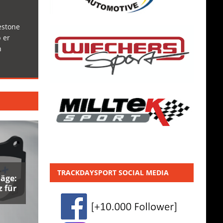
estone
 er
h
TRACKDAYSPORT SOCIAL MEDIA
äge:
 für