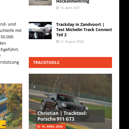
Hockenheimring
15. April 2021
and- und
Trackday in Zandvoort |
Test Michelin Track Connect
chleife mit
Teil 2
 50.000
21. August 2020
den
hgeführt,
r
erstützung
TRACKTOOLS
Christian | Tracktool:
Porsche 911 GT3
15. APRIL 2020